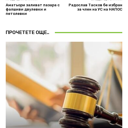
Аматьори заливат пазара с
Радослав Тасков бе избран
фалшиви двулевки и
за член на УС на НАПОС
петолевки
ПРОЧЕТЕТЕ ОЩЕ..