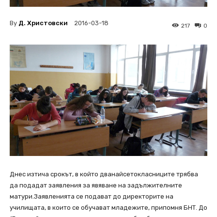
By
Д. Христовски
2016-03-18
217
0
Днес изтича срокът, в който дванайсетокласниците трябва
да подадат заявления за явяване на задължителните
матури.Заявленията се подават до директорите на
училищата, в които се обучават младежите, припомня БНТ. До