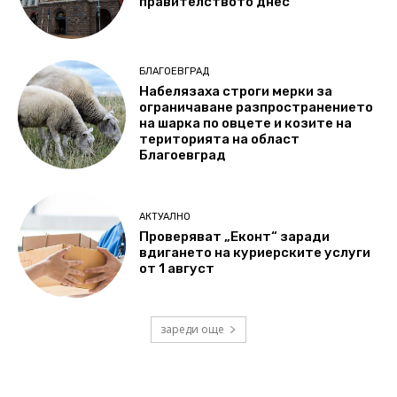
правителството днес
БЛАГОЕВГРАД
Набелязаха строги мерки за
ограничаване разпространението
на шарка по овцете и козите на
територията на област
Благоевград
АКТУАЛНО
Проверяват „Еконт“ заради
вдигането на куриерските услуги
от 1 август
зареди още