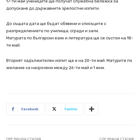
17-ти май учениците ще получат служебна бележка за
допускане до държавните зрелостни изпити.
До същата дата ще бъдат обявени и списъците с
разпределението по училища, сгради и зали.
Матурата по български език и литература ще се състои на 18-
ти май.
Вторият задължителен изпит ще е на 20-ти май. Матурите по
желание са насрочени между 26-ти май и 1 юни.
Facebook
Twitter
ПРЕДИШНА СТАТИЯ
СЛЕДВАЩА СТАТИЯ