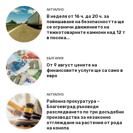
АКТУАЛНО
В неделя от 16 ч. до 20 ч. за
повишаване на безопасността ще
се ограничи движението на
тежкотоварните камиони над 12 т
в посока...
БЪЛГАРИЯ
От 9 август цените на
финансовите услуги ще са само в
евро
АКТУАЛНО
Районна прокуратура –
Благоевград ръководи
разследването по три досъдебни
производства за незаконно
отглеждане на растения от рода
на конопа