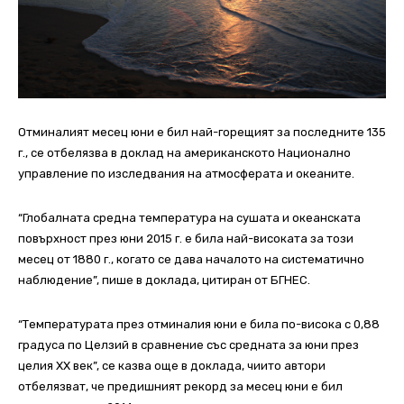
Отминалият месец юни е бил най-горещият за последните 135
г., се отбелязва в доклад на американското Национално
управление по изследвания на атмосферата и океаните.
“Глобалната средна температура на сушата и океанската
повърхност през юни 2015 г. е била най-високата за този
месец от 1880 г., когато се дава началото на систематично
наблюдение”, пише в доклада, цитиран от БГНЕС.
“Температурата през отминалия юни е била по-висока с 0,88
градуса по Целзий в сравнение със средната за юни през
целия XX век”, се казва още в доклада, чиито автори
отбелязват, че предишният рекорд за месец юни е бил