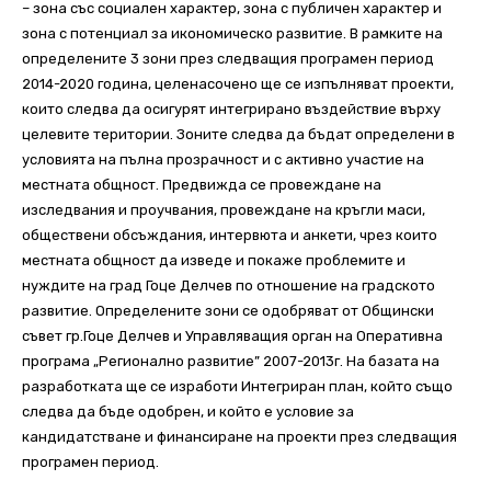
– зона със социален характер, зона с публичен характер и
зона с потенциал за икономическо развитие. В рамките на
определените 3 зони през следващия програмен период
2014-2020 година, целенасочено ще се изпълняват проекти,
които следва да осигурят интегрирано въздействие върху
целевите територии. Зоните следва да бъдат определени в
условията на пълна прозрачност и с активно участие на
местната общност. Предвижда се провеждане на
изследвания и проучвания, провеждане на кръгли маси,
обществени обсъждания, интервюта и анкети, чрез които
местната общност да изведе и покаже проблемите и
нуждите на град Гоце Делчев по отношение на градското
развитие. Определените зони се одобряват от Общински
съвет гр.Гоце Делчев и Управляващия орган на Оперативна
програма „Регионално развитие” 2007-2013г. На базата на
разработката ще се изработи Интегриран план, който също
следва да бъде одобрен, и който е условие за
кандидатстване и финансиране на проекти през следващия
програмен период.