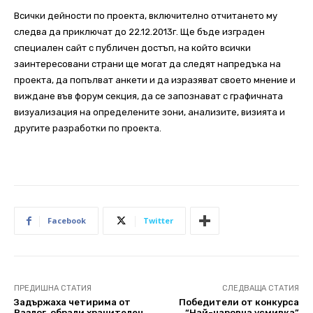
Всички дейности по проекта, включително отчитането му
следва да приключат до 22.12.2013г. Ще бъде изграден
специален сайт с публичен достъп, на който всички
заинтересовани страни ще могат да следят напредъка на
проекта, да попълват анкети и да изразяват своето мнение и
виждане във форум секция, да се запознават с графичната
визуализация на определените зони, анализите, визията и
другите разработки по проекта.
Facebook
Twitter
ПРЕДИШНА СТАТИЯ
СЛЕДВАЩА СТАТИЯ
Задържаха четирима от
Победители от конкурса
Разлог, обрали хранителен
“Най-чаровна усмивка”