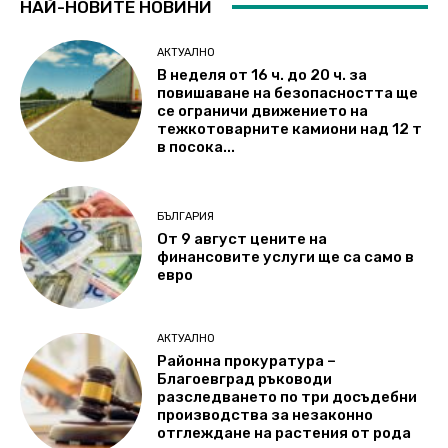
НАЙ-НОВИТЕ НОВИНИ
АКТУАЛНО
В неделя от 16 ч. до 20 ч. за
повишаване на безопасността ще
се ограничи движението на
тежкотоварните камиони над 12 т
в посока...
БЪЛГАРИЯ
От 9 август цените на
финансовите услуги ще са само в
евро
АКТУАЛНО
Районна прокуратура –
Благоевград ръководи
разследването по три досъдебни
производства за незаконно
отглеждане на растения от рода