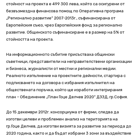
стойност на проекта е 499 300 лева, който са осигурени от
безвъзмездна финансова помощ по Оперативна програма
„Регионално развитие” 2007-2013г., съфинансирана от
Европейския съюз, чрез Европейския фонд за регионално
развитие. Общинското съфинансиране е в размер на 5% от
стойността на проекта.
На информационното събитие присъстваха общински
съветници, представители на неправителствени организации
и бизнеса, журналисти от местни и регионални медии.
Реалното изпълнение на проектните дейности, стартира с
подписването на договора с избрания изпълнител на
обществената поръчка, който ще изработи интегрирания
план – Обединение „План Гоце Делчев 2020” ДЗЗД, гр.София.
До 15 декември 2012г. консорциума от фирми, следва да
изготви целеви и проблемен анализ на територията на
гр.Гоце Делчев, да изготви визията за развитие за периода до
2020 година, както и да бъдат избрани 3 зони за въздействие