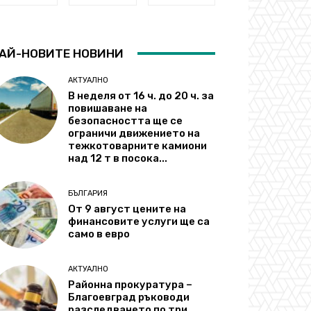
АЙ-НОВИТЕ НОВИНИ
АКТУАЛНО
В неделя от 16 ч. до 20 ч. за
повишаване на
безопасността ще се
ограничи движението на
тежкотоварните камиони
над 12 т в посока...
БЪЛГАРИЯ
От 9 август цените на
финансовите услуги ще са
само в евро
АКТУАЛНО
Районна прокуратура –
Благоевград ръководи
разследването по три