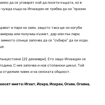
ално да се уговарят кой да посети къщата, но в
в чужда къща на Игнажден не трябва да си “празни
 дават и пари на заем, защото така ще си изгуби
 намериш или получиш късмет, дар или пък пари.
зимното слънце започва да се “събира” да си ходи,
це.
слънцестоене (22 декември). Ето защо Игнажден се
година. С нея започва и нов стопански цикъл. Той
а отделния човек и на селската общност.
носят името: Игнат, Искра, Искрен, Огнян, Огняна,