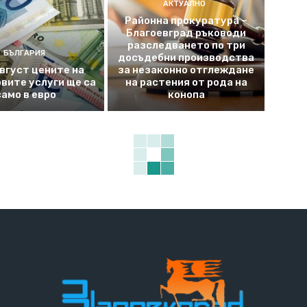
АКТУАЛНО
Районна прокуратура –
Благоевград ръководи
разследването по три
БЪЛГАРИЯ
досъдебни производства
август цените на
за незаконно отглеждане
вите услуги ще са
на растения от рода на
само в евро
конопа