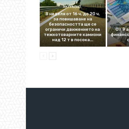
АКТУАЛНО
В неделя от 16 ч. до 20 ч.
за повишаване на
безопасността ще се
ограничи движението на
От 9 
тежкотоварните камиони
финансо
над 12 т в посока...