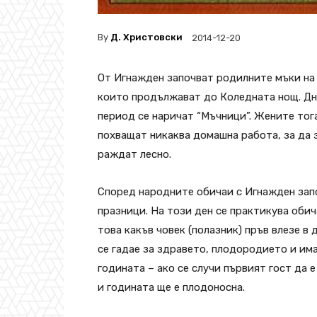
By
Д. Христовски
2014-12-20
От Игнажден започват родилните мъки на
които продължават до Коледната нощ. Дн
период се наричат “Мъчници”. Жените тог
похващат никаква домашна работа, за да 
раждат лесно.
Според народните обичаи с Игнажден зап
празници. На този ден се практикува обич
това какъв човек (полазник) пръв влезе в
се гадае за здравето, плодородието и им
годината – ако се случи първият гост да е
и годината ще е плодоносна.