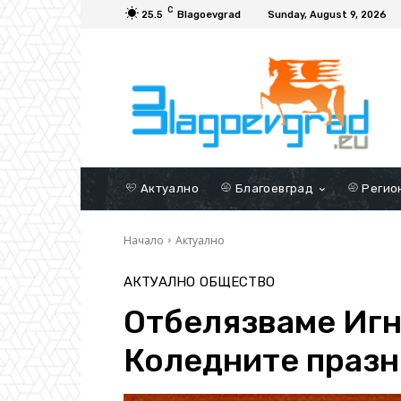
C
25.5
Blagoevgrad
Sunday, August 9, 2026
Актуално
Благоевград
Регио
Начало
Актуално
АКТУАЛНО
ОБЩЕСТВО
Отбелязваме Игн
Коледните праз