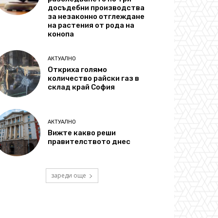
досъдебни производства
за незаконно отглеждане
на растения от рода на
конопа
АКТУАЛНО
Откриха голямо
количество райски газ в
склад край София
АКТУАЛНО
Вижте какво реши
правителството днес
зареди още