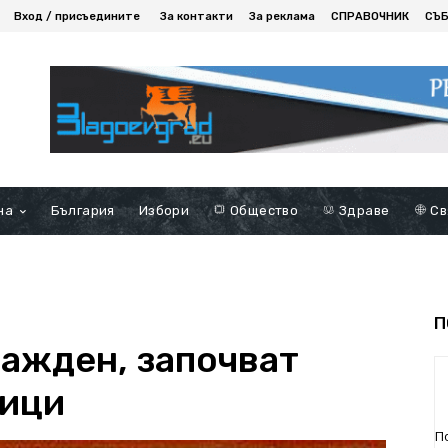
Вход / присъедините
За контакти
За реклама
СПРАВОЧНИК
СЪ
на
България
Избори
Общество
Здраве
Св
П
ажден, започват
ници
П