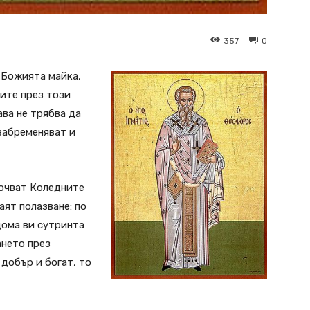
357
0
 Божията майка,
ите през този
ава не трябва да
забременяват и
очват Коледните
аят полазване: по
 дома ви сутринта
ането през
 добър и богат, то