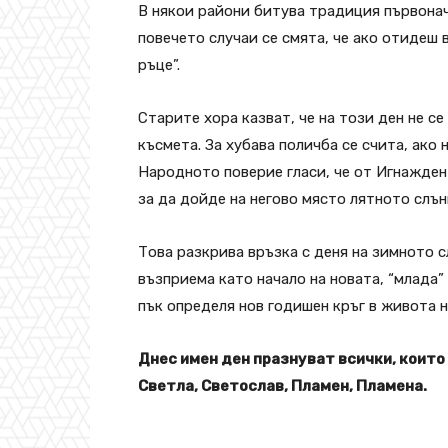
В някои райони битува традиция първонач
повечето случаи се смята, че ако отидеш 
ръце”.
Старите хора казват, че на този ден не се
късмета. За хубава поличба се счита, ако
Народното поверие гласи, че от Игнажден 
за да дойде на негово място лятното слън
Това разкрива връзка с деня на зимното 
възприема като начало на новата, “млада” 
пък определя нов годишен кръг в живота н
Днес имен ден празнуват всички, които 
Светла, Светослав, Пламен, Пламена.