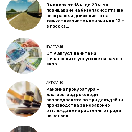
В неделя от 16 ч. до 20 ч. за
повишаване на безопасността ще
се ограничи движението на
тежкотоварните камиони над 12 т
в посока...
БЪЛГАРИЯ
От 9 август цените на
финансовите услуги ще са само в
евро
АКТУАЛНО
Районна прокуратура –
Благоевград ръководи
разследването по три досъдебни
производства за незаконно
отглеждане на растения от рода
на конопа