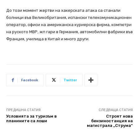
До този момент жертви на хакерската атака са станали
болници във Великобритания, испански телекомуникационен
оператор, офиси на американска куриерска фирма, компютри
на руското МВР, жп гари в Германия, автомобилни фабрики във
Франция, училища в Китай и много други.
Facebook
Twitter
ПРЕДИШНА СТАТИЯ
СЛЕДВАЩА СТАТИЯ
Условията за туризъм в
Строят нова
планините са лоши
бензиностанция на
магистрала „Струма“