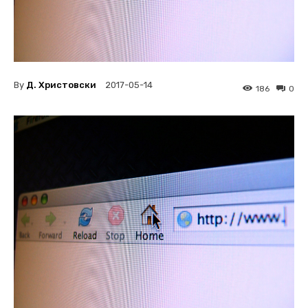
By
Д. Христовски
2017-05-14
186
0