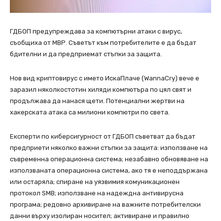
ГДБОП предупреждава за компютърни атаки с вирус,
съобщиха от МВР. Съветът към потребителите е да бъдат
бдителни и да предприемат стъпки за защита.
Нов вид криптовирус с името ИскаПлаче (WannaCry) вече е
заразил няколкостотин хиляди компютъра по цял свят и
продължава да нанася щети. Потенциални жертви на
хакерската атака са милиони компютри по света.
Експерти по киберсигурност от ГДБОП съветват да бъдат
предприети няколко важни стъпки за защита: използване на
съвременна операционна система; незабавно обновяване на
използваната операционна система, ако тя е неподдържана
или остаряла; спиране на уязвимия комуникационен
протокол SMB; използване на надеждна антивирусна
програма; редовно архивиране на важните потребителски
данни върху изолиран носител; активиране и правилно