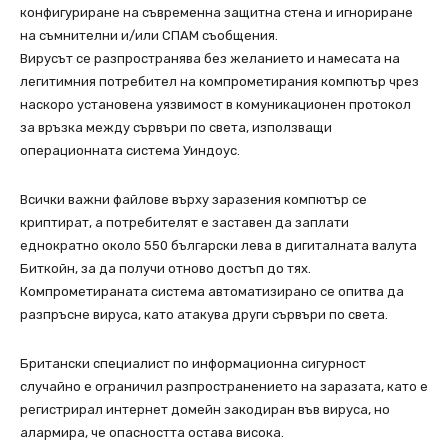
конфигуриране на съвременна защитна стена и игнориране
на съмнителни и/или СПАМ съобщения.
Вирусът се разпространява без желанието и намесата на
легитимния потребител на компрометирания компютър чрез
наскоро установена уязвимост в комуникационен протокол
за връзка между сървъри по света, използващи
операционната система Уиндоус.
Всички важни файлове върху заразения компютър се
криптират, а потребителят е заставен да заплати
еднократно около 550 български лева в дигиталната валута
Биткойн, за да получи отново достъп до тях.
Компрометираната система автоматизирано се опитва да
разпръсне вируса, като атакува други сървъри по света.
Британски специалист по информационна сигурност
случайно е ограничил разпространението на заразата, като е
регистрирал интернет домейн закодиран във вируса, но
алармира, че опасността остава висока.