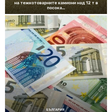
на тежкотоварните камиони над 12 т в
посока...
БЪЛГАРИЯ