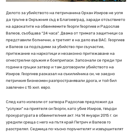
Делото за убийството на петричанина Орхан Изиров не успя
да тръгне в Oкръжния съд в Благоевград, заради отсъствието
на адвокатите на обвиняемите Георги Георгиев и Радослав
Валеов, съобщава “24 часа”. Двама от тримата защитници са
представили болнични, а третият е на дело във ВАС. Георгиев
и Валеов са подсъдими за убийство при съучастие,
притежание на наркотици и незаконно притежаване на
огнестрелни оръжия и боеприпаси. Запознали се преди три
години в гръцки затвор и там договорили убийството на
Изиров. Георгиев разказал на съкилийника си, че заедно
петричкия бизнесмен разпространявали дрога, и той бил
завлечен с 15 хил. евро.
След като излезли от затвора Радослав предложил да
“услужи” на приятеля си Георги, като убие Изиров, твърди
прокуратурата в обвинителния акт. На 14 януари 2015 г. си
уредили среща с него на пътя край Петрич и Валеов го
разстрелял. Седмица по-късно поръчителят и извършителят