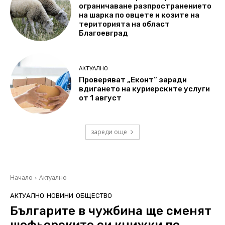
ограничаване разпространението
на шарка по овцете и козите на
територията на област
Благоевград
АКТУАЛНО
Проверяват „Еконт“ заради
вдигането на куриерските услуги
от 1 август
зареди още