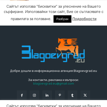
Добре дошли в информационна агенция Blagoevgrad.eu
За контакти, реклама и въпроси:
blagoevgrad.eu@gmail.com