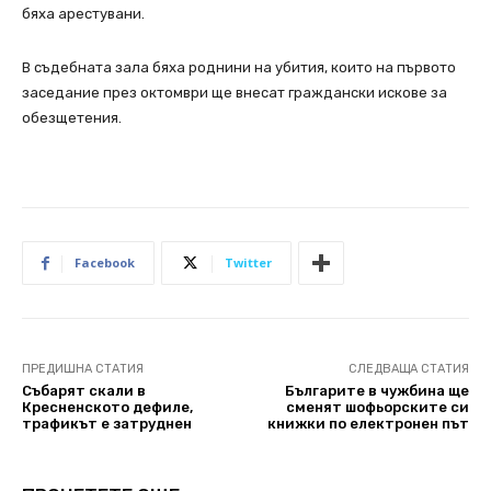
бяха арестувани.
В съдебната зала бяха роднини на убития, които на първото
заседание през октомври ще внесат граждански искове за
обезщетения.
Facebook
Twitter
ПРЕДИШНА СТАТИЯ
СЛЕДВАЩА СТАТИЯ
Събарят скали в
Българите в чужбина ще
Кресненското дефиле,
сменят шофьорските си
трафикът е затруднен
книжки по електронен път