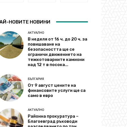
АЙ-НОВИТЕ НОВИНИ
АКТУАЛНО
В неделя от 16 ч. до 20 ч. за
повишаване на
безопасността ще се
ограничи движението на
тежкотоварните камиони
над 12 т в посока...
БЪЛГАРИЯ
От 9 август цените на
финансовите услуги ще са
само в евро
АКТУАЛНО
Районна прокуратура –
Благоевград ръководи
разследването по три