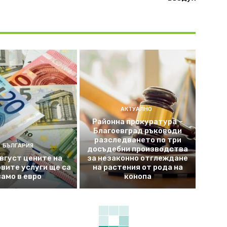
АКТУАЛНО
Районна прокуратура –
Благоевград ръководи
разследването по три
БЪЛГАРИЯ
досъдебни производства
август цените на
за незаконно отглеждане
вите услуги ще са
на растения от рода на
само в евро
конопа