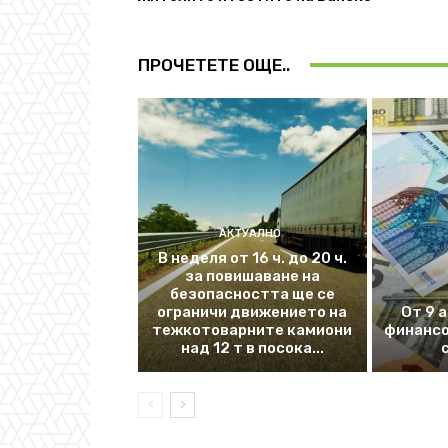
ПРОЧЕТЕТЕ ОЩЕ..
АКТУАЛНО
В неделя от 16 ч. до 20 ч.
за повишаване на
безопасността ще се
ограничи движението на
От 9 
тежкотоварните камиони
финансо
над 12 т в посока...