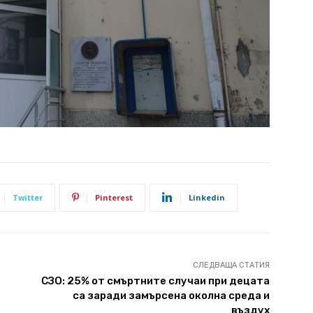
Twitter
Pinterest
Linkedin
СЛЕДВАЩА СТАТИЯ
СЗО: 25% от смъртните случаи при децата
са заради замърсена околна среда и
въздух