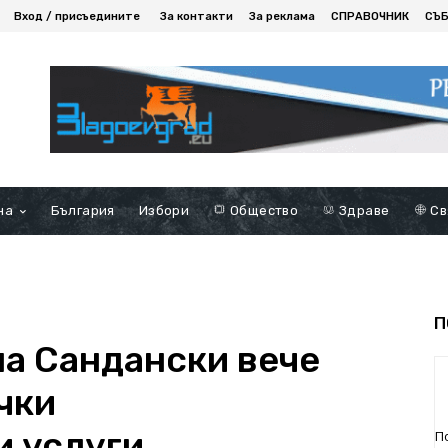
Вход / присъедините
За контакти
За реклама
СПРАВОЧНИК
СЪ
на
България
Избори
Общество
Здраве
Св
П
на Сандански вече
чки
 услуги
П