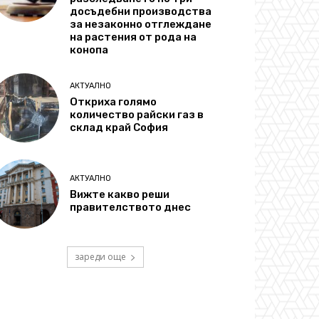
досъдебни производства
за незаконно отглеждане
на растения от рода на
конопа
АКТУАЛНО
Откриха голямо
количество райски газ в
склад край София
АКТУАЛНО
Вижте какво реши
правителството днес
зареди още