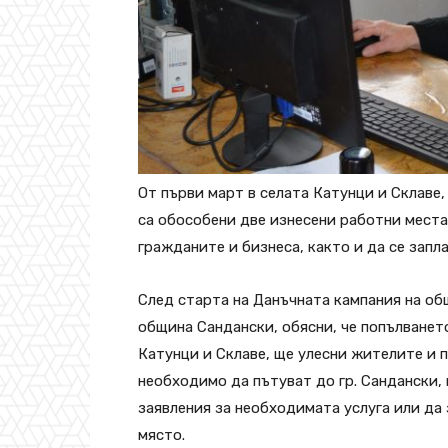
От първи март в селата Катунци и Склаве,
са обособени две изнесени работни места
гражданите и бизнеса, както и да се зап
След старта на Данъчната кампания на об
община Сандански, обясни, че попълванет
Катунци и Склаве, ще улесни жителите и п
необходимо да пътуват до гр. Сандански,
заявления за необходимата услуга или да 
място.