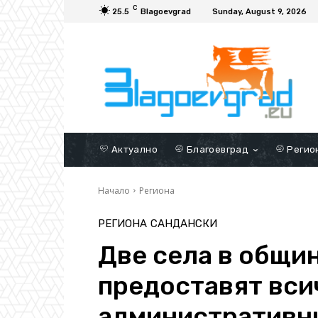
C
25.5
Blagoevgrad
Sunday, August 9, 2026
Актуално
Благоевград
Регио
Начало
Региона
РЕГИОНА
САНДАНСКИ
Две села в общи
предоставят вси
административни