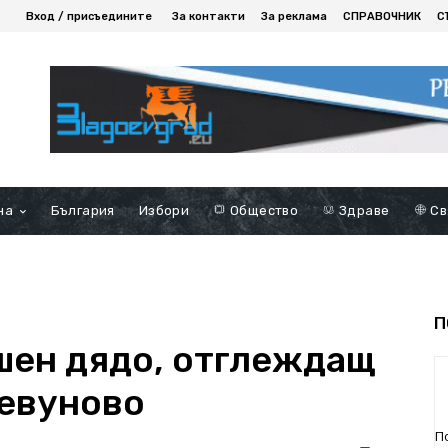
Вход / присъедините
За контакти
За реклама
СПРАВОЧНИК
С
на
България
Избори
Общество
Здраве
Св
П
шен дядо, отглеждащ
Левуново
П