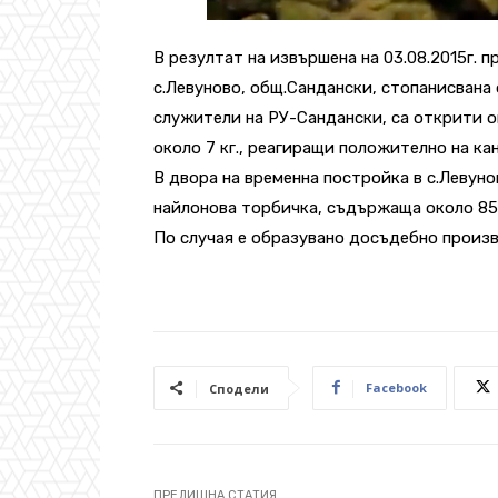
В резултат на извършена на 03.08.2015г. п
с.Левуново, общ.Сандански, стопанисвана 
служители на РУ-Сандански, са открити ок
около 7 кг., реагиращи положително на ка
В двора на временна постройка в с.Левуно
найлонова торбичка, съдържаща около 850
По случая е образувано досъдебно произ
Facebook
Сподели
ПРЕДИШНА СТАТИЯ