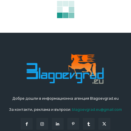
Добре дошли в информационна агенция Blagoevgrad.eu
За контакти, реклама и въпроси:
blagoevgrad.eu@gmail.com