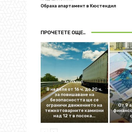
Обраха апартамент в Кюстендил
ПРОЧЕТЕТЕ ОЩЕ..
АКТУАЛНО
В неделя от 16 ч. до 20 ч.
за повишаване на
безопасността ще се
ограничи движението на
От 9 
тежкотоварните камиони
финансо
над 12 т в посока...