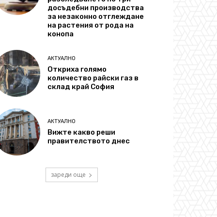
досъдебни производства
за незаконно отглеждане
на растения от рода на
конопа
АКТУАЛНО
Откриха голямо
количество райски газ в
склад край София
АКТУАЛНО
Вижте какво реши
правителството днес
зареди още