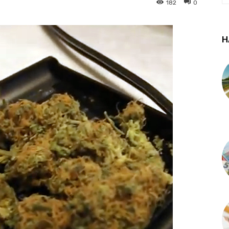
182
0
Н