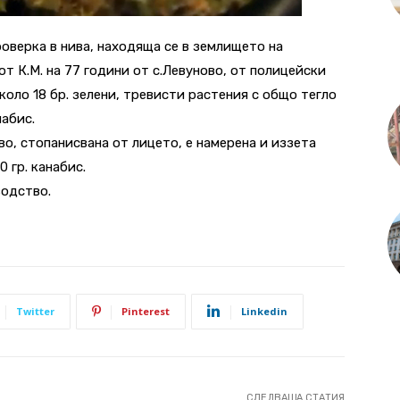
роверка в нива, находяща се в землището на
от К.М. на 77 години от с.Левуново, от полицейски
оло 18 бр. зелени, тревисти растения с общо тегло
набис.
во, стопанисвана от лицето, е намерена и иззета
 гр. канабис.
водство.
Twitter
Pinterest
Linkedin
СЛЕДВАЩА СТАТИЯ