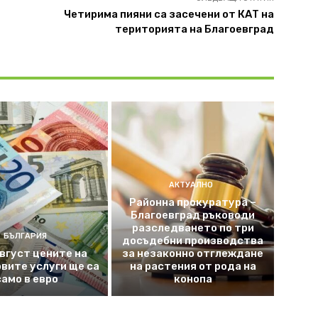
Четирима пияни са засечени от КАТ на
територията на Благоевград
АКТУАЛНО
Районна прокуратура –
Благоевград ръководи
разследването по три
БЪЛГАРИЯ
досъдебни производства
август цените на
за незаконно отглеждане
вите услуги ще са
на растения от рода на
само в евро
конопа