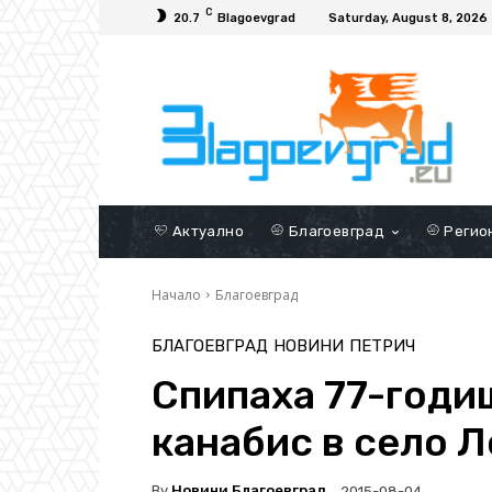
C
20.7
Blagoevgrad
Saturday, August 8, 2026
Актуално
Благоевград
Регио
Начало
Благоевград
БЛАГОЕВГРАД
НОВИНИ
ПЕТРИЧ
Спипаха 77-годи
канабис в село 
By
Новини Благоевград
2015-08-04