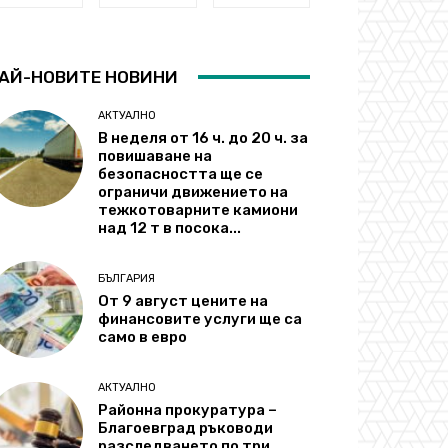
АЙ-НОВИТЕ НОВИНИ
АКТУАЛНО
В неделя от 16 ч. до 20 ч. за
повишаване на
безопасността ще се
ограничи движението на
тежкотоварните камиони
над 12 т в посока...
БЪЛГАРИЯ
От 9 август цените на
финансовите услуги ще са
само в евро
АКТУАЛНО
Районна прокуратура –
Благоевград ръководи
разследването по три