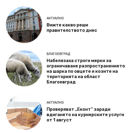
АКТУАЛНО
Вижте какво реши
правителството днес
БЛАГОЕВГРАД
Набелязаха строги мерки за
ограничаване разпространението
на шарка по овцете и козите на
територията на област
Благоевград
АКТУАЛНО
Проверяват „Еконт“ заради
вдигането на куриерските услуги
от 1 август