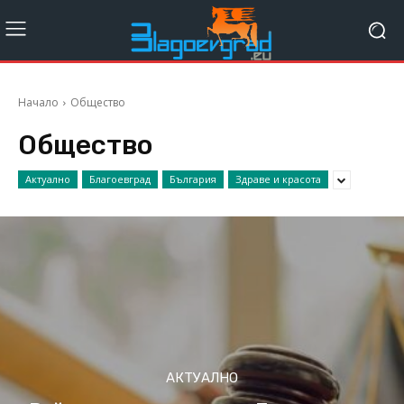
Начало
Общество
Общество
Актуално
Благоевград
България
Здраве и красота
АКТУАЛНО