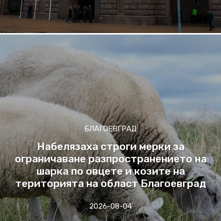
БЛАГОЕВГРАД
Набелязаха строги мерки за
ограничаване разпространението на
шарка по овцете и козите на
територията на област Благоевград
2026-08-04