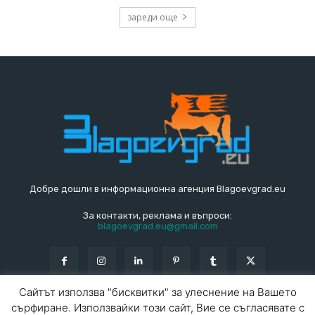
зареди още
Добре дошли в информационна агенция Blagoevgrad.eu
За контакти, реклама и въпроси:
blagoevgrad.eu@gmail.com
Сайтът използва "бисквитки" за улеснение на Вашето
сърфиране. Използвайки този сайт, Вие се съгласявате с