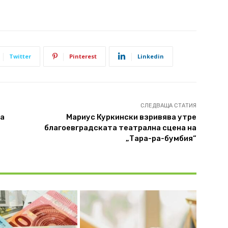
Twitter
Pinterest
Linkedin
СЛЕДВАЩА СТАТИЯ
на
Мариус Куркински взривява утре
благоевградската театрална сцена на
„Тара-ра-бумбия“