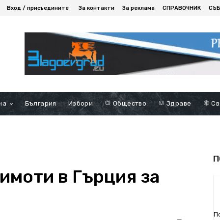
Вход / присъедините
За контакти
За реклама
СПРАВОЧНИК
СЪ
на
България
Избори
Общество
Здраве
Св
П
имоти в Гърция за
П