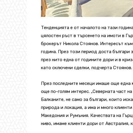
Тенденцията е от началото на тази година
цялостен ръст в търсенето на имоти в Гъ
брокерът Никола Стоянов. Интересът към
година. През този период доста българи з
през нито една от годините дори и в криз
като сключени сделки, подчерта Стоянов.
През последните месеци имаше още една м
още по-голям интерес. „Северната част на
Балканите, не само за българи, които иск
природа и локация, а има и много клиенти
Македония и Румъния. Качествата на Гърц
ниво, имаме клиенти дори от Австралия, к