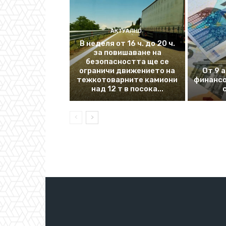
АКТУАЛНО
В неделя от 16 ч. до 20 ч.
за повишаване на
безопасността ще се
ограничи движението на
От 9 
тежкотоварните камиони
финансо
над 12 т в посока...