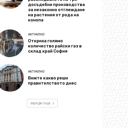
досъдебни производства
за незаконно отглеждане
на растения от рода на
конопа
АКТУАЛНО
Откриха голямо
количество райски газ в
склад край София
АКТУАЛНО
Вижте какво реши
правителството днес
зареди още