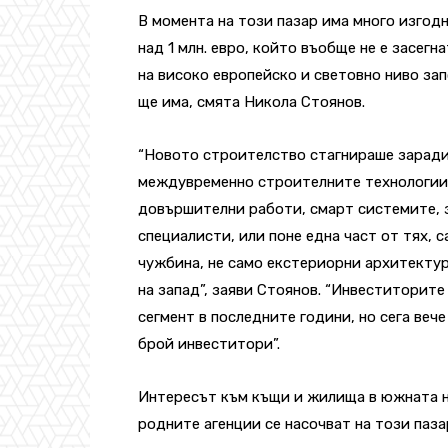
В момента на този пазар има много изгодн
над 1 млн. евро, който въобще не е засегн
на високо европейско и световно ниво зап
ще има, смята Никола Стоянов.
“Новото строителство стагнираше заради 
междувременно строителните технологии 
довършителни работи, смарт системите, з
специалисти, или поне една част от тях, с
чужбина, не само екстериорни архитекту
на запад”, заяви Стоянов. “Инвеститорите
сегмент в последните години, но сега вече
брой инвеститори”.
Интересът към къщи и жилища в южната ни
родните агенции се насочват на този паза