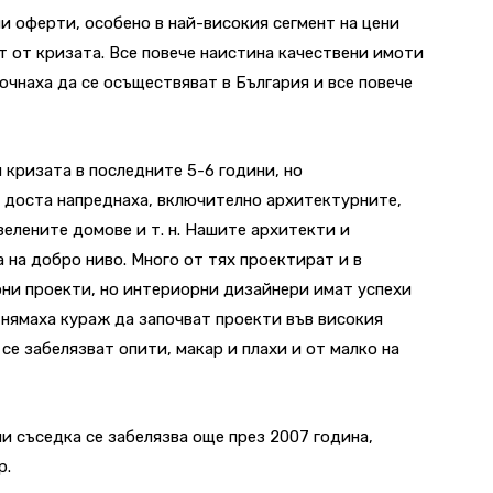
и оферти, особено в най-високия сегмент на цени
ат от кризата. Все повече наистина качествени имоти
очнаха да се осъществяват в България и все повече
кризата в последните 5-6 години, но
доста напреднаха, включително архитектурните,
елените домове и т. н. Нашите архитекти и
а на добро ниво. Много от тях проектират и в
рни проекти, но интериорни дизайнери имат успехи
 нямаха кураж да започват проекти във високия
 се забелязват опити, макар и плахи и от малко на
 съседка се забелязва още през 2007 година,
р.