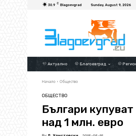
C
30.9
Blagoevgrad
Sunday, August 9, 2026
Актуално
Благоевград
Регио
Начало
Общество
ОБЩЕСТВО
Българи купуват 
над 1 млн. евро
By
Д. Христовски
2015-05-15