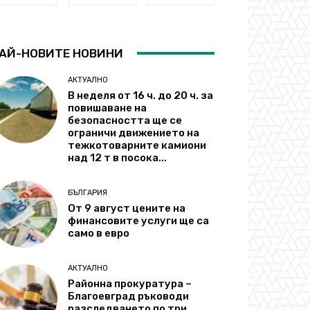
АЙ-НОВИТЕ НОВИНИ
АКТУАЛНО
В неделя от 16 ч. до 20 ч. за
повишаване на
безопасността ще се
ограничи движението на
тежкотоварните камиони
над 12 т в посока...
БЪЛГАРИЯ
От 9 август цените на
финансовите услуги ще са
само в евро
АКТУАЛНО
Районна прокуратура –
Благоевград ръководи
разследването по три