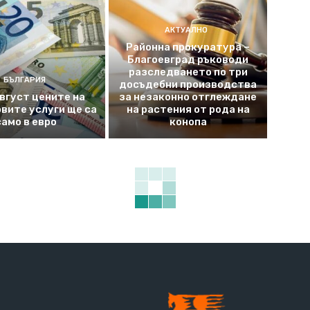
АКТУАЛНО
Районна прокуратура –
Благоевград ръководи
разследването по три
БЪЛГАРИЯ
досъдебни производства
август цените на
за незаконно отглеждане
вите услуги ще са
на растения от рода на
само в евро
конопа