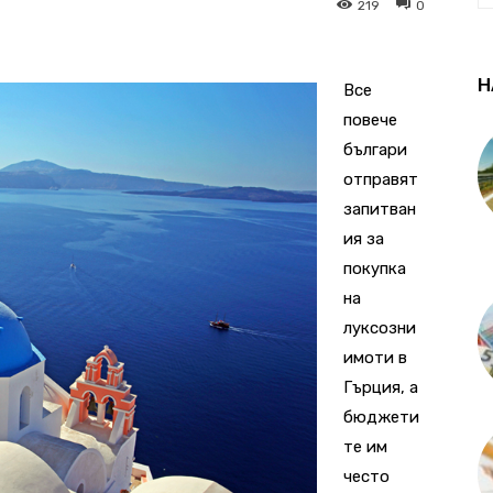
219
0
Н
Все
повече
българи
отправят
запитван
ия за
покупка
на
луксозни
имоти в
Гърция, а
бюджети
те им
често