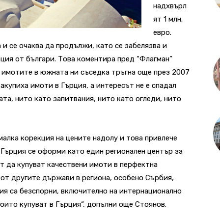
надхвърл
ят 1 млн.
евро.
 и се очаква да продължи, като се забелязва и
рция от българи. Това коментира пред “Флагман”
 имотите в южната ни съседка тръгна още през 2007
акупиха имоти в Гърция, а интересът не е спадал
ата, нито като запитвания, нито като огледи, нито
алка корекция на цените надолу и това привлече
 Гърция се оформи като един регионален център за
ат да купуват качествени имоти в перфектна
 от другите държави в региона, особено Сърбия,
ия са безспорни, включително на интернационално
оито купуват в Гърция“, допълни още Стоянов.