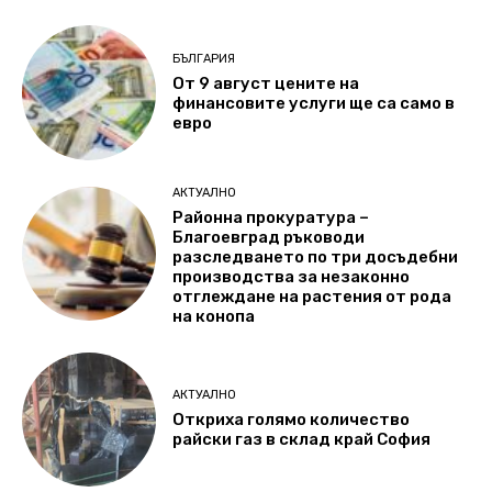
БЪЛГАРИЯ
От 9 август цените на
финансовите услуги ще са само в
евро
АКТУАЛНО
Районна прокуратура –
Благоевград ръководи
разследването по три досъдебни
производства за незаконно
отглеждане на растения от рода
на конопа
АКТУАЛНО
Откриха голямо количество
райски газ в склад край София