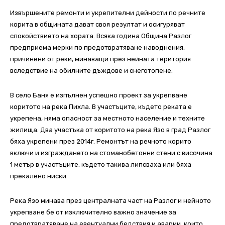
Извършените ремонти и укрепителни дейности по речните
корита в общината дават своя резултат и осигуряват
спокойствието на хората. Всяка година Община Разлог
предприема мерки по предотвратяване наводнения,
причинени от реки, минаващи през нейната територия
вследствие на обилните дъждове и снеготопене.
В село Баня е изпълнен успешно проект за укрепване
коритото на река Пихла. В участъците, където реката е
укрепена, няма опасност за местното население и техните
жилища. Два участъка от коритото на река Язо в град Разлог
бяха укрепени през 2014г. Ремонтът на речното корито
включи и изграждането на стоманобетонни стени с височина
1 метър в участъците, където такива липсваха или бяха
прекалено ниски.
Река Язо минава през централната част на Разлог и нейното
укрепване бе от изключително важно значение за
предотвратяване на евентуални бедствия и аварии, които