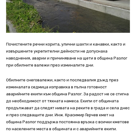
Почистените речни корита, улични шахти и канавки, както и
извършените укрепителни дейности не допуснаха
наводнения, аварии и причиняване на щети в община Разлог
при обилните валежи през изминалите дни.
Обилните снеговалежи, както и последвалия дъжд през
изминалата седмица изправиха в пълна готовност
аварийните екипи към община Разлог. За радост не се стигна
до необходимост от тяхната намеса. Екипи от общината
продължават да следят нивата на реките в града и села днес
и през следващите дни. Инж. Красимир Герчев кмет на
община Разлог поддържа постоянна връзка с всички кметове
по населените места в общината и с аварийните екипи.