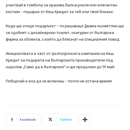
участвай в томбола за красива бална рокля или елегантен
костюм – подарък от Кеш Кредит за теб или твой близък.
Къде ще отиде подаръкът – ти решаваш! Двама късметлии ще
се сдобият с дизайнерски тоалет, осигурен от българска
фирма за облекла, с който да блеснат на специалния повод.
Инициативата е част от дългосрочната кампания на Кеш
Кредит за подкрепа на българските производители под
надслов „Само да е българско!“ и ще продължи до 19 май.
Побързай и ела да се включиш – почти не остана време!
Facebook
Twitter