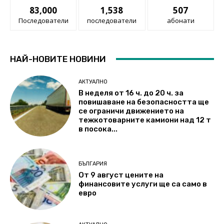
83,000
1,538
507
Последователи
последователи
абонати
НАЙ-НОВИТЕ НОВИНИ
АКТУАЛНО
В неделя от 16 ч. до 20 ч. за
повишаване на безопасността ще
се ограничи движението на
тежкотоварните камиони над 12 т
в посока...
БЪЛГАРИЯ
От 9 август цените на
финансовите услуги ще са само в
евро