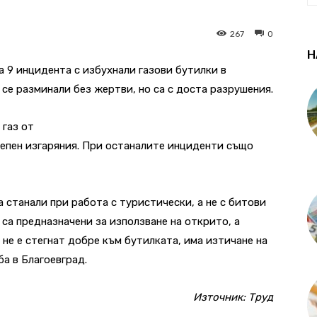
267
0
Н
а 9 инцидента с избухнали газови бутилки в
се разминали без жертви, но са с доста разрушения.
 газ от
тепен изгаряния. При останалите инциденти също
 станали при работа с туристически, а не с битови
са предназначени за използване на открито, а
 не е стегнат добре към бутилката, има изтичане на
а в Благоевград.
Източник:
Труд