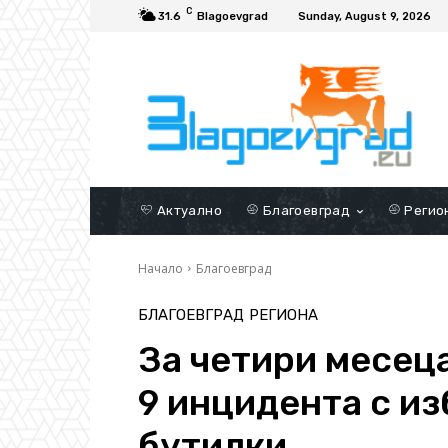
C
31.6
Blagoevgrad
Sunday, August 9, 2026
Актуално
Благоевград
Регио
Начало
Благоевград
БЛАГОЕВГРАД
РЕГИОНА
За четири месец
9 инцидента с из
бутилки