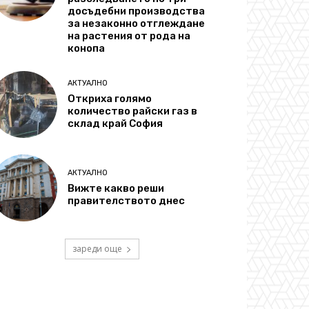
досъдебни производства
за незаконно отглеждане
на растения от рода на
конопа
АКТУАЛНО
Откриха голямо
количество райски газ в
склад край София
АКТУАЛНО
Вижте какво реши
правителството днес
зареди още