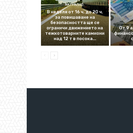
АКТУАЛНО
В неделя от 16 ч. до 20 ч.
за повишаване на
безопасността ще се
ограничи движението на
От 9 
тежкотоварните камиони
финансо
над 12 т в посока...