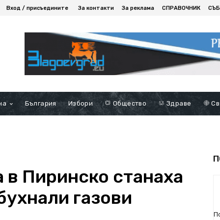
Вход / присъедините
За контакти
За реклама
СПРАВОЧНИК
СЪБ
на
България
Избори
Общество
Здраве
Св
П
а в Пиринско станаха
бухнали газови
П