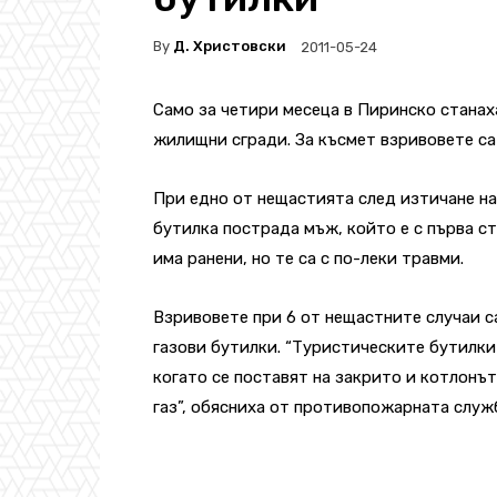
By
Д. Христовски
2011-05-24
Само за четири месеца в Пиринско станах
жилищни сгради. За късмет взривовете са 
При едно от нещастията след изтичане на
бутилка пострада мъж, който е с първа с
има ранени, но те са с по-леки травми.
Взривовете при 6 от нещастните случаи са
газови бутилки. “Туристическите бутилки 
когато се поставят на закрито и котлонът
газ”, обясниха от противопожарната служб