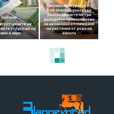
Районна прокуратура –
Благоевград ръководи
разследването по три
БЪЛГАРИЯ
досъдебни производства
август цените на
за незаконно отглеждане
вите услуги ще са
на растения от рода на
само в евро
конопа