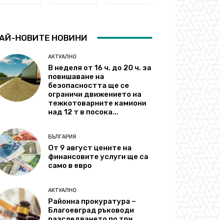
АЙ-НОВИТЕ НОВИНИ
АКТУАЛНО
В неделя от 16 ч. до 20 ч. за
повишаване на
безопасността ще се
ограничи движението на
тежкотоварните камиони
над 12 т в посока...
БЪЛГАРИЯ
От 9 август цените на
финансовите услуги ще са
само в евро
АКТУАЛНО
Районна прокуратура –
Благоевград ръководи
разследването по три