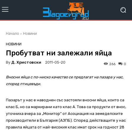
Начало
Новини
НОВИНИ
Пробутват ни залежали яйца
By
Д. Христовски
2011-05-20
266
0
Вносни яйца с по-ниско качество се предлагат на пазара у нас,
според птицевъди.
Пазарът у нас е наводнен със застояли вносни яйца, които са
клас Б, но са маркирани като клас А. Това са продукти от внос,
уточниха вчера за „Монитор” от Асоциация на земеделските
производители в България (АЗПБ). Според действащите у нас
правила яйцата от най-високия клас имат срок на годност 28