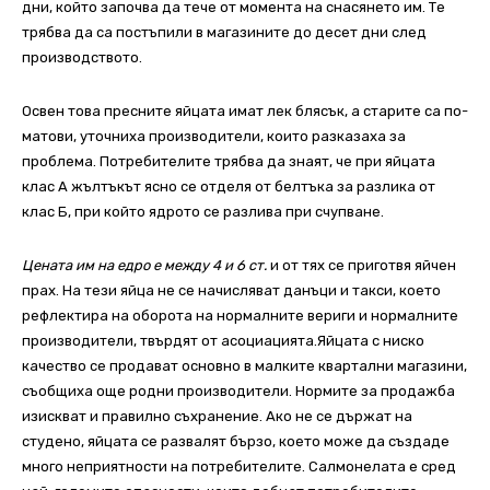
дни, който започва да тече от момента на снасянето им. Те
трябва да са постъпили в магазините до десет дни след
производството.
Освен това пресните яйцата имат лек блясък, а старите са по-
матови, уточниха производители, които разказаха за
проблема. Потребителите трябва да знаят, че при яйцата
клас А жълтъкът ясно се отделя от белтъка за разлика от
клас Б, при който ядрото се разлива при счупване.
Цената им на едро е между 4 и 6 ст.
и от тях се приготвя яйчен
прах. На тези яйца не се начисляват данъци и такси, което
рефлектира на оборота на нормалните вериги и нормалните
производители, твърдят от асоциацията.Яйцата с ниско
качество се продават основно в малките квартални магазини,
съобщиха още родни производители. Нормите за продажба
изискват и правилно съхранение. Ако не се държат на
студено, яйцата се развалят бързо, което може да създаде
много неприятности на потребителите. Салмонелата е сред