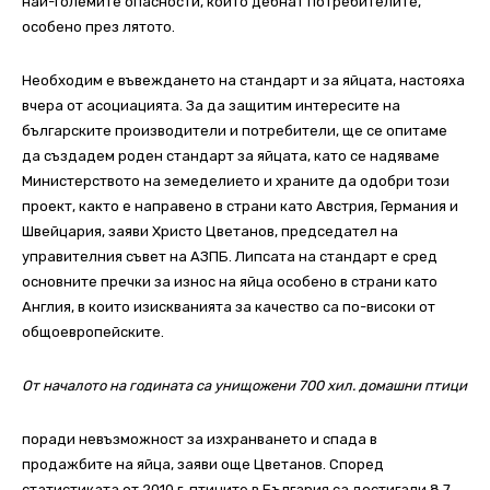
най-големите опасности, които дебнат потребителите,
особено през лятото.
Необходим е въвеждането на стандарт и за яйцата, настояха
вчера от асоциацията. За да защитим интересите на
българските производители и потребители, ще се опитаме
да създадем роден стандарт за яйцата, като се надяваме
Министерството на земеделието и храните да одобри този
проект, както е направено в страни като Австрия, Германия и
Швейцария, заяви Христо Цветанов, председател на
управителния съвет на АЗПБ. Липсата на стандарт е сред
основните пречки за износ на яйца особено в страни като
Англия, в които изискванията за качество са по-високи от
общоевропейските.
От началото на годината са унищожени 700 хил. домашни птици
поради невъзможност за изхранването и спада в
продажбите на яйца, заяви още Цветанов. Според
статистиката от 2010 г. птиците в България са достигали 8,7