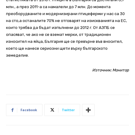
млн., а през 2011-а са намалели до 7 млн. До момента
преоборудваните и модернизирани птицеферми у нас са 30
на сто,а останалите 70% не отговарят на изискванията на ЕС,
които трябва да бъдат изпълнени до 2012 г. От АЗПБ се
опасяват, че ако не се вземат мерки, от традиционен
износител на яйца, България ще се превърне във вносител,
което ще нанесе сериозни щети върху българското
земеделие.
Източник:
Монитор
Facebook
Twitter