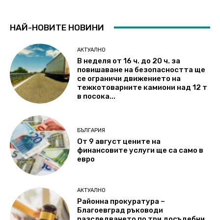
НАЙ-НОВИТЕ НОВИНИ
АКТУАЛНО
В неделя от 16 ч. до 20 ч. за
повишаване на безопасността ще
се ограничи движението на
тежкотоварните камиони над 12 т
в посока...
БЪЛГАРИЯ
От 9 август цените на
финансовите услуги ще са само в
евро
АКТУАЛНО
Районна прокуратура –
Благоевград ръководи
разследването по три досъдебни