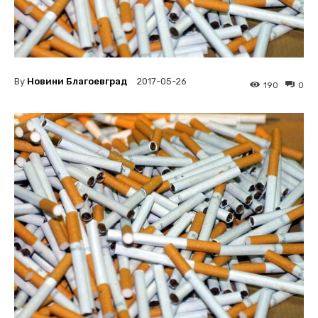
By
Новини Благоевград
2017-05-26
190
0