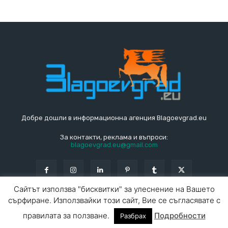
Добре дошли в информационна агенция Blagoevgrad.eu
За контакти, реклама и въпроси:
blagoevgrad.eu@gmail.com
Сайтът използва "бисквитки" за улеснение на Вашето
сърфиране. Използвайки този сайт, Вие се съгласявате с
© Blagoevgrad.EU 2010 - 2026
Общи условия
|
правилата за ползване.
Подробности
Разбрах
За контакти
За реклама
СПРАВОЧНИК
СЪБИТИЯ