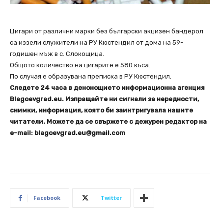
Цигари от различни марки без български акцизен бандерол
са иззели служители на РУ Кюстендил от дома на 59-
годишен мъж в с. Слокощица.
Общото количество на цигарите е 580 къса.
По случая е образувана преписка в РУ Кюстендил.
Следете 24 часа в денонощието информационна агенция
Blagoevgrad.eu. Изпращайте ни сигнали за нередности,
снимки, информация, която би заинтригувала нашите
читатели. Можете да се свържете с дежурен редактор на
e-mail: blagoevgrad.eu@gmail.com
Facebook
Twitter