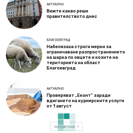
АКТУАЛНО
Вижте какво реши
правителството днес
БЛАГОЕВГРАД
Набелязаха строги мерки за
ограничаване разпространението
на шарка по овцете и козите на
територията на област
Благоевград
АКТУАЛНО
Проверяват „Еконт“ заради
вдигането на куриерските услуги
от 1 август
зареди още