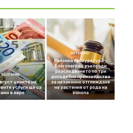
АКТУАЛНО
Районна прокуратура –
Благоевград ръководи
разследването по три
БЪЛГАРИЯ
досъдебни производства
август цените на
за незаконно отглеждане
вите услуги ще са
на растения от рода на
само в евро
конопа