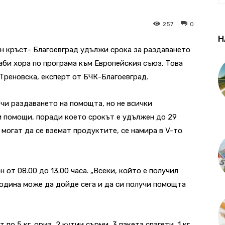
257
0
Н
н кръст- Благоевград удължи срока за раздаването
аби хора по програма към Европейския съюз. Това
 Треновска, експерт от БЧК-Благоевград.
ючи раздаването на помощта, но не всички
и помощи, поради което срокът е удължен до 29
о могат да се вземат продуктите, се намира в V-то
 от 08.00 до 13.00 часа. „Всеки, който е получил
година може да дойде сега и да си получи помощта
о 5 кг. ориз, 2 кутии сърми, 3 пакета спагети, 1 кг.