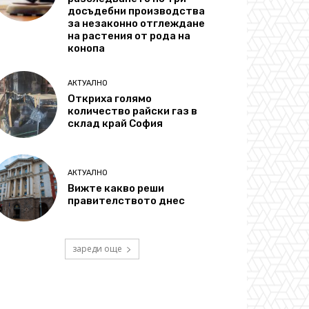
досъдебни производства
за незаконно отглеждане
на растения от рода на
конопа
АКТУАЛНО
Откриха голямо
количество райски газ в
склад край София
АКТУАЛНО
Вижте какво реши
правителството днес
зареди още