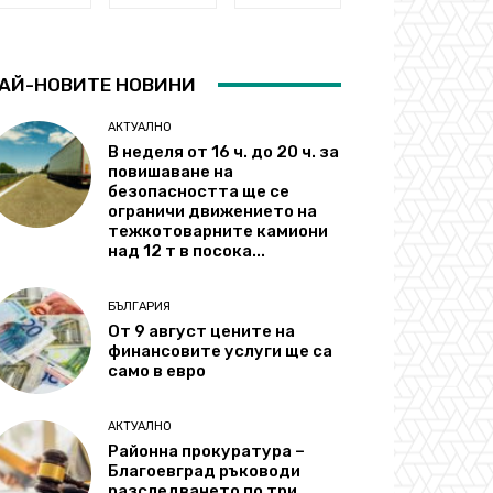
АЙ-НОВИТЕ НОВИНИ
АКТУАЛНО
В неделя от 16 ч. до 20 ч. за
повишаване на
безопасността ще се
ограничи движението на
тежкотоварните камиони
над 12 т в посока...
БЪЛГАРИЯ
От 9 август цените на
финансовите услуги ще са
само в евро
АКТУАЛНО
Районна прокуратура –
Благоевград ръководи
разследването по три