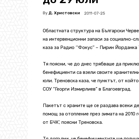
By
Д. Христовски
2011-07-25
Областната структура на Български Черве
на интервенционни запаси за социално-сл
каза за Радио ‘‘Фокус’’ – Пирин Йорданка
Тя поясни, че до днес трябваше да прикл
бенефициенти са взели своите хранителн
юли. Треновска каза, че пунктът, от койт
СОУ “Георги Измирлиев” в Благоевград.
Пакетът с храните ще се раздава всеки ден
помощ за отопление през зимата на 2010 
от БЧК’, поясни Треновска.
Тя допълни, че бенефициентите ще получат п