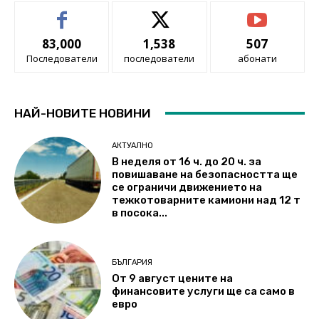
83,000
1,538
507
Последователи
последователи
абонати
НАЙ-НОВИТЕ НОВИНИ
АКТУАЛНО
В неделя от 16 ч. до 20 ч. за
повишаване на безопасността ще
се ограничи движението на
тежкотоварните камиони над 12 т
в посока...
БЪЛГАРИЯ
От 9 август цените на
финансовите услуги ще са само в
евро