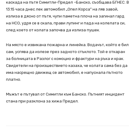
каскада на пътя Симитли-Предел –Банско, съобщава БГНЕС. В
13.15 часа днес лек автомобил „Опел Корса” на ляв завой,
излиза в дясно от пътя, чупи паметна плоча на загинал гард
на НСО, удря се в скала, прави лупинг и пада на колелата си,
след което от колата започва да излиза пушек.
На място е извикана пожарна и линейка. Водачът, който е бил
сам, успява да излезе през задното стъклото. Той е откаран
за болницата в Разлог с комоцио и фрактури на ръка и крак.
Свидетели на произшествието казаха, че колата сама без да
има насрещно движещ се автомобил, е напуснала пътното
платно.
Мъжът е пътувал от Симитли към Банско. Пътният инцидент
стана при разклона за хижа Предел.