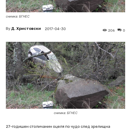
снимка: БГНЕС
By
Д. Христовски
2017-04-30
206
0
снимка: БГНЕС
27-годишен столичанин оцеля по чудо след зрелищна