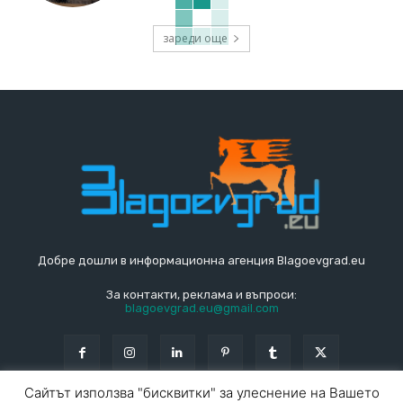
зареди още
Добре дошли в информационна агенция Blagoevgrad.eu
За контакти, реклама и въпроси:
blagoevgrad.eu@gmail.com
Сайтът използва "бисквитки" за улеснение на Вашето