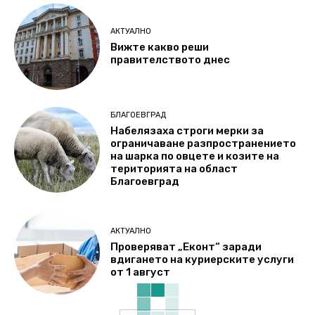
АКТУАЛНО
Вижте какво реши
правителството днес
БЛАГОЕВГРАД
Набелязаха строги мерки за
ограничаване разпространението
на шарка по овцете и козите на
територията на област
Благоевград
АКТУАЛНО
Проверяват „Еконт“ заради
вдигането на куриерските услуги
от 1 август