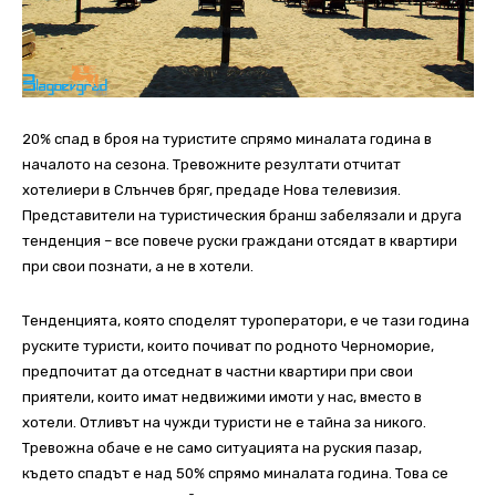
20% спад в броя на туристите спрямо миналата година в
началото на сезона. Тревожните резултати отчитат
хотелиери в Слънчев бряг, предаде Нова телевизия.
Представители на туристическия бранш забелязали и друга
тенденция – все повече руски граждани отсядат в квартири
при свои познати, а не в хотели.
Тенденцията, която споделят туроператори, е че тази година
руските туристи, които почиват по родното Черноморие,
предпочитат да отседнат в частни квартири при свои
приятели, които имат недвижими имоти у нас, вместо в
хотели. Отливът на чужди туристи не е тайна за никого.
Тревожна обаче е не само ситуацията на руския пазар,
където спадът е над 50% спрямо миналата година. Това се