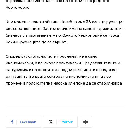
отразява негативно най-вече на хотелите по родното
Черноморие.
Към момента само в община Несебър има 38 хиляди руснаци
със собствен имот. Застой обаче има не само в туризма, но и в
бизнеса с апартаменти. А по Южното Черноморие се търсят
начини руснаците да се върнат.
Според руски журналисти проблемът не е само
икономически, а по-скоро политически. Представителите и
на туризма, и на фирмите за недвижими имоти се надяват
ситуацията и в двата сектора на икономиката ни да се
промени в положителна насока или поне да се стабилизира
Facebook
Twitter