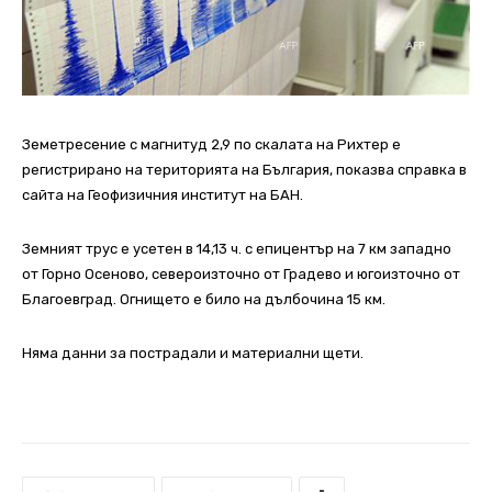
Земетресение с магнитуд 2,9 по скалата на Рихтер е
регистрирано на територията на България, показва справка в
сайта на Геофизичния институт на БАН.
Земният трус е усетен в 14,13 ч. с епицентър на 7 км западно
от Горно Осеново, североизточно от Градево и югоизточно от
Благоевград. Огнището е било на дълбочина 15 км.
Няма данни за пострадали и материални щети.