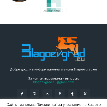
зареди още
Добре дошли в информационна агенция Blagoevgrad.eu
За контакти, реклама и въпроси:
blagoevgrad.eu@gmail.com
Сайтът използва "бисквитки" за улеснение на Вашето