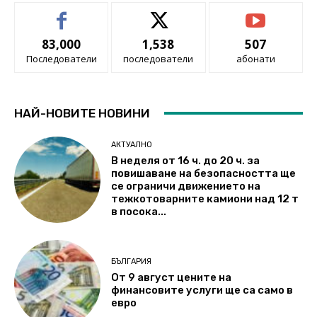
83,000
1,538
507
Последователи
последователи
абонати
НАЙ-НОВИТЕ НОВИНИ
АКТУАЛНО
В неделя от 16 ч. до 20 ч. за
повишаване на безопасността ще
се ограничи движението на
тежкотоварните камиони над 12 т
в посока...
БЪЛГАРИЯ
От 9 август цените на
финансовите услуги ще са само в
евро