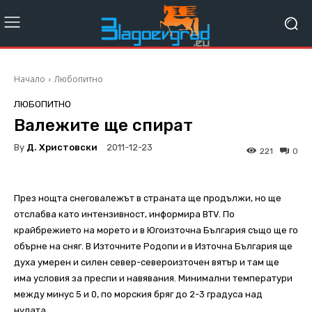
Начало
Любопитно
ЛЮБОПИТНО
Валежите ще спират
By
Д. Христовски
2011-12-23
221
0
През нощта снеговалежът в страната ще продължи, но ще
отслабва като интензивност, информира BTV. По
крайбрежието на морето и в Югоизточна България също ще го
обърне на сняг. В Източните Родопи и в Източна България ще
духа умерен и силен север-североизточен вятър и там ще
има условия за преспи и навявания. Минимални температури
между минус 5 и 0, по морския бряг до 2-3 градуса над
нулата.