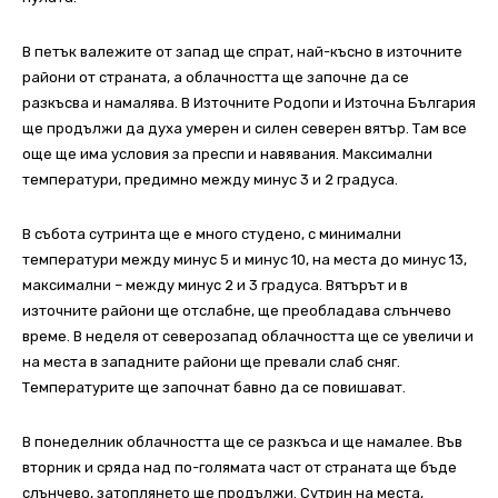
В петък валежите от запад ще спрат, най-късно в източните
райони от страната, а облачността ще започне да се
разкъсва и намалява. В Източните Родопи и Източна България
ще продължи да духа умерен и силен северен вятър. Там все
още ще има условия за преспи и навявания. Максимални
температури, предимно между минус 3 и 2 градуса.
В събота сутринта ще е много студено, с минимални
температури между минус 5 и минус 10, на места до минус 13,
максимални – между минус 2 и 3 градуса. Вятърът и в
източните райони ще отслабне, ще преобладава слънчево
време. В неделя от северозапад облачността ще се увеличи и
на места в западните райони ще превали слаб сняг.
Температурите ще започнат бавно да се повишават.
В понеделник облачността ще се разкъса и ще намалее. Във
вторник и сряда над по-голямата част от страната ще бъде
слънчево, затоплянето ще продължи. Сутрин на места,