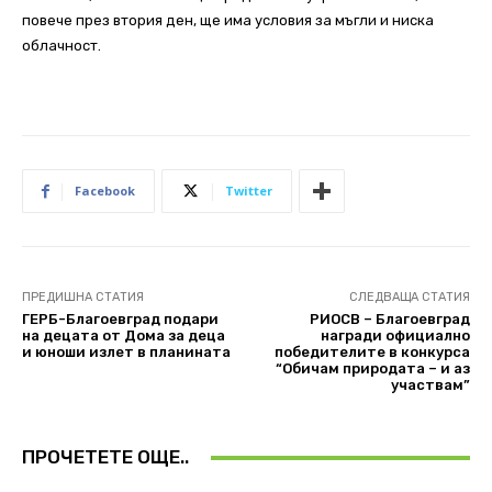
повече през втория ден, ще има условия за мъгли и ниска
облачност.
Facebook
Twitter
ПРЕДИШНА СТАТИЯ
СЛЕДВАЩА СТАТИЯ
ГЕРБ-Благоевград подари
РИОСВ – Благоевград
на децата от Дома за деца
награди официално
и юноши излет в планината
победителите в конкурса
“Обичам природата – и аз
участвам”
ПРОЧЕТЕТЕ ОЩЕ..