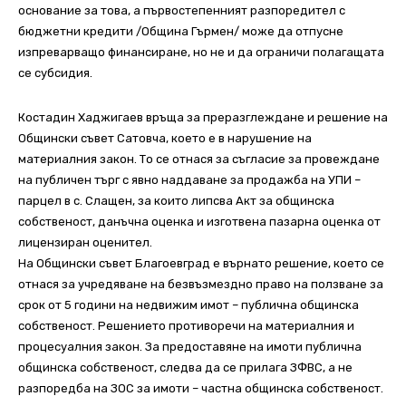
основание за това, а първостепенният разпоредител с
бюджетни кредити /Община Гърмен/ може да отпусне
изпреварващо финансиране, но не и да ограничи полагащата
се субсидия.
Костадин Хаджигаев връща за преразглеждане и решение на
Общински съвет Сатовча, което е в нарушение на
материалния закон. То се отнася за съгласие за провеждане
на публичен търг с явно наддаване за продажба на УПИ –
парцел в с. Слащен, за които липсва Акт за общинска
собственост, данъчна оценка и изготвена пазарна оценка от
лицензиран оценител.
На Общински съвет Благоевград е върнато решение, което се
отнася за учредяване на безвъзмездно право на ползване за
срок от 5 години на недвижим имот – публична общинска
собственост. Решението противоречи на материалния и
процесуалния закон. За предоставяне на имоти публична
общинска собственост, следва да се прилага ЗФВС, а не
разпоредба на ЗОС за имоти – частна общинска собственост.