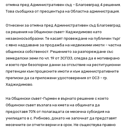
отмяна пред Административен съд – Благоевград 4 решения.
Това съобщиха от пресцентъра на Областна администрация.
Отнесени за отмяна пред Административен съд Благоевград
са решения на Общински съвет-Хаджидимово като
незаконосъобразни. Те касаят провеждане на публичен търг
с явно наддаване за продажба на недвижими имоти – частна
общинска собственост. Решението за разпореждане със
земеделски земи по чл. 19 от ЗСПЗЗ, следва да е мотивирано
и взето при безспорни данни за отсъствие на реституционни
претенции към процесните имоти и към административните
преписки да са приложени удостоверения от ОСЗ – гр.
Хаджидимово.
На Общински съвет-Гърмен е върнато решение с което
Общински съвет възлага на кмета на общината да
предоставя 70% от полагащата се месечна субсидия на
училището в с. Рибново, докато не започнат да представят
месечните си отчети верни и в срок. Не съществува правно