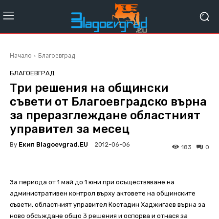
Начало
Благоевград
БЛАГОЕВГРАД
Три решения на общински
съвети от Благоевградско върна
за преразглеждане областният
управител за месец
By
Екип Blagoevgrad.EU
2012-06-06
183
0
За периода от 1 май до 1 юни при осъществяване на
административен контрол върху актовете на общинските
съвети, областният управител Костадин Хаджигаев върна за
ново обсъждане общо 3 решения и оспорва и отнася за