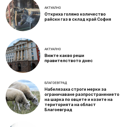
АКТУАЛНО
Откриха голямо количество
райски газ в склад край София
АКТУАЛНО
Вижте какво реши
правителството днес
БЛАГОЕВГРАД
Набелязаха строги мерки за
ограничаване разпространението
на шарка по овцете и козите на
територията на област
Благоевград