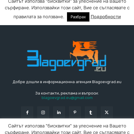
Добре дошли в информационна агенция Blagoevgrad.eu
За контакти, реклама и въпроси:
blagoevgrad.eu@gmail.com