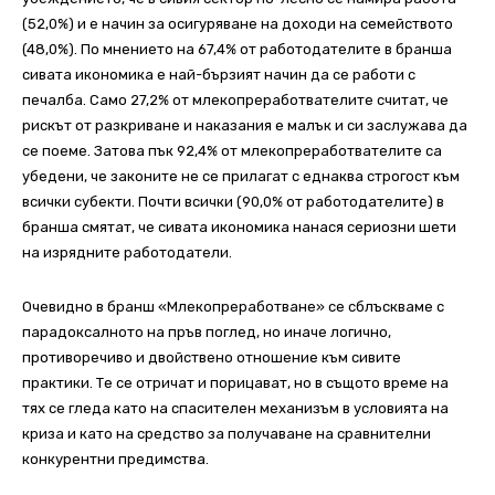
(52,0%) и е начин за осигуряване на доходи на семейството
(48,0%). По мнението на 67,4% от работодателите в бранша
сивата икономика е най-бързият начин да се работи с
печалба. Само 27,2% от млекопреработвателите считат, че
рискът от разкриване и наказания е малък и си заслужава да
се поеме. Затова пък 92,4% от млекопреработвателите са
убедени, че законите не се прилагат с еднаква строгост към
всички субекти. Почти всички (90,0% от работодателите) в
бранша смятат, че сивата икономика нанася сериозни шети
на изрядните работодатели.
Очевидно в бранш «Млекопреработване» се сблъскваме с
парадоксалното на пръв поглед, но иначе логично,
противоречиво и двойствено отношение към сивите
практики. Те се отричат и порицават, но в същото време на
тях се гледа като на спасителен механизъм в условията на
криза и като на средство за получаване на сравнителни
конкурентни предимства.