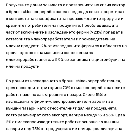
Получените данни за нивата и проявленията на сивия сектор
в бранш «Млекопреработване» следва да се интерпретират
в контекста на спецификата на произвежданите продукти и
крайните потребители на продуктите. Преобладаващата
част от включените в изследването фирми (92,1%) попадат в
категорията млекопреработватели и производители на
млечни продукти. 2% от изследваните фирми са в областта на
производството на машини и съоръжения за
млекопреработването, а 5,9% се занимават с дистрибуция на
млечни продукти.
По данни от изследването в бранш «Млекопреработване»,
през последните три години 70% от млекопреработвателите
работят изцяло за вътрешните пазари. Около 18% от
изследваните фирми-млекопроизводители работят за
външни пазари, като относителният дял на продукцията,
която реализират като експорт, варира между 15 и 25%. Едва
2% от млекопроизводителите работят основно за външни
пазари и над 75% от продукцията им намира реализация на