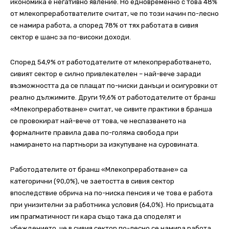
икономика е негативно явление. Но едновременно с това 48%
от млекопреработвателите считат, че по този начин по-лесно
се намира работа, а според 78% от тях работата в сивия
сектор е шанс за по-високи доходи.
Според 54,9% от работодателите от млекопреработването,
сивият сектор е силно привлекателен – най-вече заради
възможността да се плащат по-ниски данъци и осигуровки от
реално дължимите. Други 19,6% от работодателите от бранш
«Млекопреработване» считат, че сивите практики в бранша
се провокират най-вече от това, че неспазването на
формалните правила дава по-голяма свобода при
намирането на партньори за изкупуване на суровината.
Работодателите от бранш «Млекопреработване» са
категорични (90,0%), че заетостта в сивия сектор
впоследствие обрича на по-ниска пенсия и че това е работа
при унизителни за работника условия (64,0%). Но присъщата
им прагматичност ги кара също така да споделят и
убеждението, че в сивия сектор по-лесно се намира работа