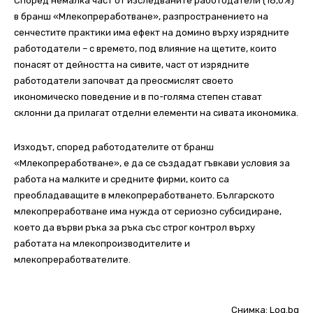
Според немалка част от изследваните работодатели (18,0%)
в бранш «Млекопреработване», разпространението на
сенчестите практики има ефект на домино върху изрядните
работодатели – с времето, под влияние на щетите, които
понасят от дейността на сивите, част от изрядните
работодатели започват да преосмислят своето
икономическо поведение и в по-голяма степен стават
склонни да прилагат отделни елементи на сивата икономика.
Изходът, според работодателите от бранш
«Млекопреработване», е да се създадат гъвкави условия за
работа на малките и средните фирми, които са
преобладаващите в млекопреработването. Българското
млекопреработване има нужда от сериозно субсидиране,
което да върви ръка за ръка със строг контрол върху
работата на млекопроизводителите и
млекопреработвателите.
Снимка: Log.bg