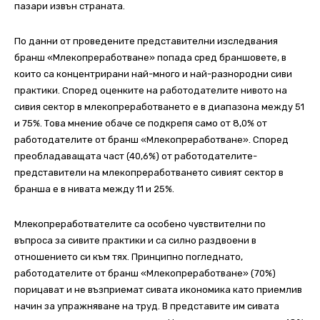
пазари извън страната.
По данни от проведените представителни изследвания
бранш «Млекопреработване» попада сред браншовете, в
които са концентрирани най-много и най-разнородни сиви
практики. Според оценките на работодателите нивото на
сивия сектор в млекопреработването е в диапазона между 51
и 75%. Това мнение обаче се подкрепя само от 8,0% от
работодателите от бранш «Млекопреработване». Според
преобладаващата част (40,6%) от работодателите-
представители на млекопреработването сивият сектор в
бранша е в нивата между 11 и 25%.
Млекопреработвателите са особено чувствителни по
въпроса за сивите практики и са силно раздвоени в
отношението си към тях. Принципно погледнато,
работодателите от бранш «Млекопреработване» (70%)
порицават и не възприемат сивата икономика като приемлив
начин за упражняване на труд. В представите им сивата