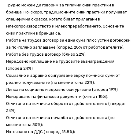
Трудно можем да говорим за типични сиви практики в
бранша. По-скоро, традиционните сиви практики получават
специфична окраска, когато биват прилагани в
млекопроизводството и млекопреработването. Основните
сиви практики в бранша са:
Работа на трудов договор за една сума плюс устни договорки
за по-голямо заплащане (според 28% от работодателите);
Работа без трудов договор (близо 22%);
Нередовно изплащане на трудовите възнаграждения
(според 24%);
Социално и здравно осигуряване върху по-ниски суми от
реално получаваните (по мнението на 22%);
Липса на социално и здравно осигуряване (според 19%);
Неиздаване на финансови документи (считат 18%);
Отчитане на по-ниски обороти от действителните (твърдят
34%);
Отчитане на по-ниска печалба от действителната (по
мнението на 30%);
Източване на ДДС ( според 15,8%);