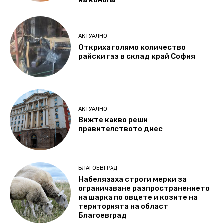
АКТУАЛНО
Откриха голямо количество
райски газ в склад край София
АКТУАЛНО
Вижте какво реши
правителството днес
БЛАГОЕВГРАД
Набелязаха строги мерки за
ограничаване разпространението
на шарка по овцете и козите на
територията на област
Благоевград