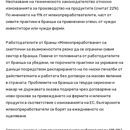
Неспазване на техническото законодателство относно
изискванията за производство на продуктите (считат 22%).
По мнението на 11% от млекопреработвателите, част от
сивите практики в бранша са привнесени отвън, от чужди
инвеститори или чужди фирми.
Работодателите от бранш «Млекопреработване» са
скептични за възможностите рязко да се ограничи сивия
сектор в бранша. Повече от половината от работодателите
от бранша са убедени, че порочните практики за укриване на
данъци посредством декларирането на по-ниски печалби от
действителните и работата без договори са масово явление
в страната. Проблемите на бранша са твърде сериозни и
макар че държавата оказва подкрепа чрез договаряне на
нови срокове за привеждането на фермите и млечните
продукти в съответствие с изискванията на ЕС, българските
млекопреработватели се борят за ежедневното си
оцеляване.