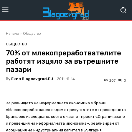
Начало
Общество
ОБЩЕСТВО
70% от млекопреработвателите
работят изцяло за вътрешните
пазари
By
Екип Blagoevgrad.EU
2011-11-14
207
0
За равнището на неформалната икономика в бранш
«Млекопреработване» съдим от резултатите от проведеното
браншово изследване, което е част от проект «Ограничаване
и превенция на неформалната икономика», реализиран от
Асоциация на индустриалния капитал в България.