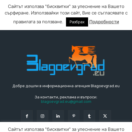
Добре дошли в информационна агенция Blagoevgrad.eu
За контакти, реклама и въпроси:
blagoevgrad.eu@gmail.com