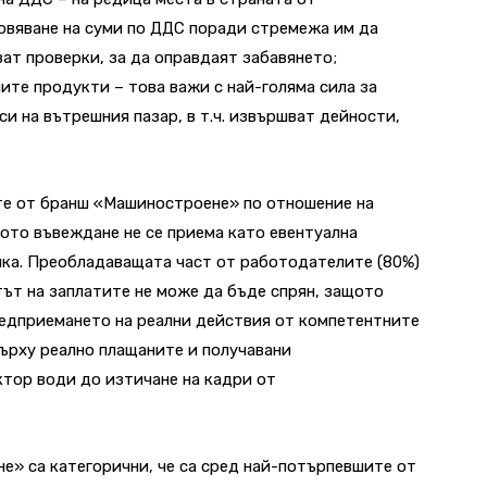
овяване на суми по ДДС поради стремежа им да
т проверки, за да оправдаят забавянето;
ите продукти – това важи с най-голяма сила за
и на вътрешния пазар, в т.ч. извършват дейности,
те от бранш «Машиностроене» по отношение на
ото въвеждане не се приема като евентуална
ика. Преобладаващата част от работодателите (80%)
ът на заплатите не може да бъде спрян, защото
предприемането на реални действия от компетентните
ърху реално плащаните и получавани
тор води до изтичане на кадри от
» са категорични, че са сред най-потърпевшите от