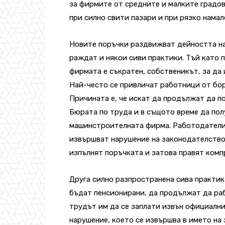
за фирмите от средните и малките градов
при силно свити пазари и при рязко нама
Новите поръчки раздвижват дейността на
раждат и някои сиви практики. Тъй като п
фирмата е съкратен, собственикът, за да
Най-често се привличат работници от бор
Причината е, че искат да продължат да п
Бюрата по труда и в същото време да пол
машинстроителната фирма. Работодателит
извършват нарушение на законодателство
изпълнят поръчката и затова правят комп
Друга силно разпространена сива практик
бъдат пенсионирани, да продължат да раб
трудът им да се заплати извън официалн
нарушение, което се извършва в името на