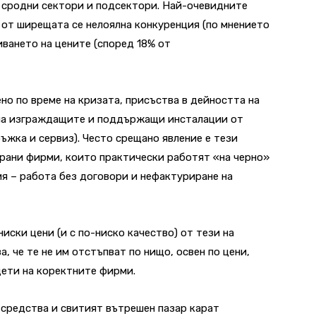
и сродни сектори и подсектори. Най-очевидните
от ширещата се нелоялна конкуренция (по мнението
ването на цените (според 18% от
но по време на кризата, присъства в дейността на
 на изграждащите и поддържащи инсталации от
ъжка и сервиз). Често срещано явление е тези
ирани фирми, които практически работят «на черно»
я – работа без договори и нефактуриране на
иски цени (и с по-ниско качество) от тези на
, че те не им отстъпват по нищо, освен по цени,
щети на коректните фирми.
 средства и свитият вътрешен пазар карат