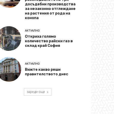
досъдебни производства
за незаконно отглеждане
на растения от рода на
конопа
АКТУАЛНО
Откриха голямо
количество райски газ в
склад край София
АКТУАЛНО
Вижте какво реши
правителството днес
зареди още