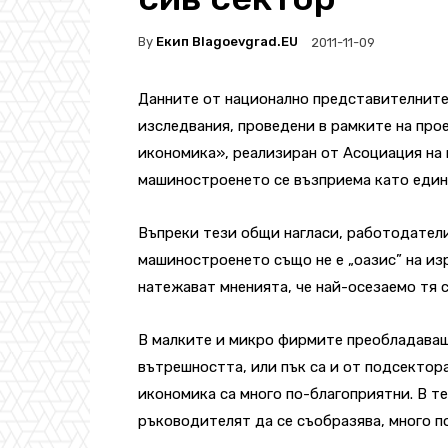
By
Екип Blagoevgrad.EU
2011-11-09
Данните от национално представителните
изследвания, проведени в рамките на про
икономика», реализиран от Асоциация на 
машиностроенето се възприема като един 
Въпреки тези общи нагласи, работодател
машиностроенето също не е „оазис” на из
натежават мненията, че най-осезаемо тя 
В малките и микро фирмите преобладаващ
вътрешността, или пък са и от подсектора
икономика са много по-благоприятни. В те
ръководителят да се съобразява, много п