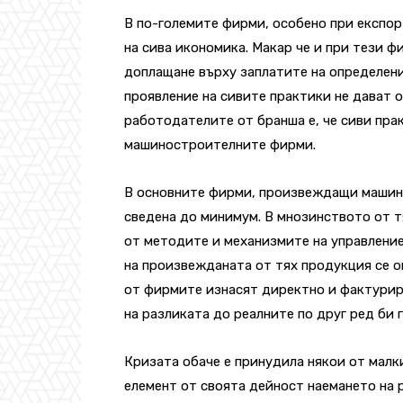
В по-големите фирми, особено при експор
на сива икономика. Макар че и при тези 
доплащане върху заплатите на определени
проявление на сивите практики не дават 
работодателите от бранша е, че сиви прак
машиностроителните фирми.
В основните фирми, произвеждащи машин
сведена до минимум. В мнозинството от т
от методите и механизмите на управление
на произвежданата от тях продукция се 
от фирмите изнасят директно и фактурир
на разликата до реалните по друг ред би 
Кризата обаче е принудила някои от мал
елемент от своята дейност наемането на 