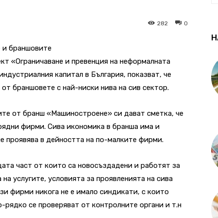
282
0
Н
 и браншовите
ект «Ограничаване и превенция на неформалната
индустриалния капитал в България, показват, че
от браншовете с най-ниски нива на сив сектор.
ите от бранш «Машиностроене» си дават сметка, че
рядни фирми. Сива икономика в бранша има и
се проявява в дейността на по-малките фирми.
ата част от които са новосъздадени и работят за
 на услугите, условията за проявленията на сива
зи фирми никога не е имало синдикати, с които
о-рядко се проверяват от контролните органи и т.н