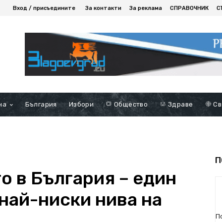
Вход / присъедините
За контакти
За реклама
СПРАВОЧНИК
С
на
България
Избори
Общество
Здраве
Св
П
 в България – един
най-ниски нива на
П