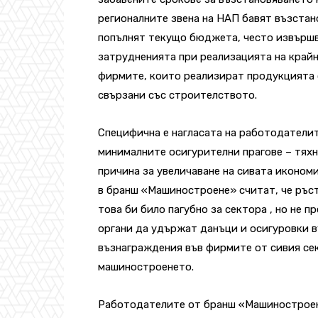
регионалните звена на НАП бавят възстан
попълнят текущо бюджета, често извършва
затрудненията при реализацията на крайн
фирмите, които реализират продукцията с
свързани със строителството.
Специфична е нагласата на работодатели
минималните осигурителни прагове – тяхн
причина за увеличаване на сивата иконом
в бранш «Машиностроене» считат, че ръст
това би било пагубно за сектора , но не 
органи да удържат данъци и осигуровки в
възнаграждения във фирмите от сивия сек
машиностроенето.
Работодателите от бранш «Машиностроене