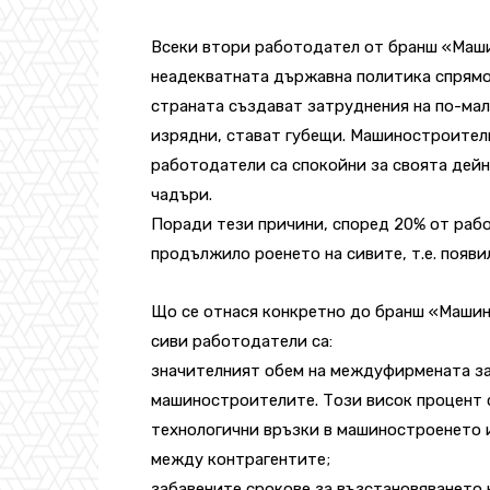
Всеки втори работодател от бранш «Маши
неадекватната държавна политика спрямо 
страната създават затруднения на по-мал
изрядни, стават губещи. Машиностроители
работодатели са спокойни за своята дейн
чадъри.
Поради тези причини, според 20% от рабо
продължило роенето на сивите, т.е. появи
Що се отнася конкретно до бранш «Машин
сиви работодатели са:
значителният обем на междуфирмената за
машиностроителите. Този висок процент 
технологични връзки в машиностроенето
между контрагентите;
забавените срокове за възстановяването 