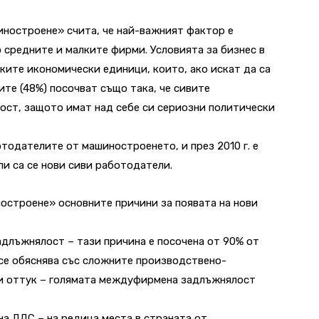
ностроене» счита, че най-важният фактор е
средните и малките фирми. Условията за бизнес в
ките икономически единици, които, ако искат да са
те (48%) посочват също така, че сивите
ост, защото имат над себе си сериозни политически
тодателите от машиностроенето, и през 2010 г. е
ли са се нови сиви работодатели.
остроене» основните причини за появата на нови
длъжнялост – тази причина е посочена от 90% от
се обяснява със сложните производствено-
 и оттук – голямата междуфирмена задлъжнялост
на ДДС – на редица места в страната от