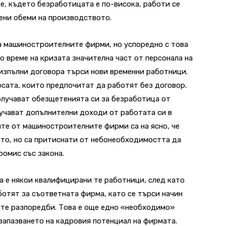
е, където безработицата е по-висока, работи се
лени обеми на производството.
 машиностроителните фирми, но успоредно с това
о време на кризата значителна част от персонала на
 изпълни договора търси нови временни работници.
сата, които предпочитат да работят без договор.
олучават обезщетенията си за безработица от
учават допълнителни доходи от работата си в
е от машиностроителните фирми са на ясно, че
то, но са притиснати от небонеобходимостта да
ромис със закона.
а е някои квалифицирани те работници, след като
отят за съответната фирма, като се търси начин
ите разпоредби. Това е още едно «необходимо»
 запазването на кадровия потенциал на фирмата.