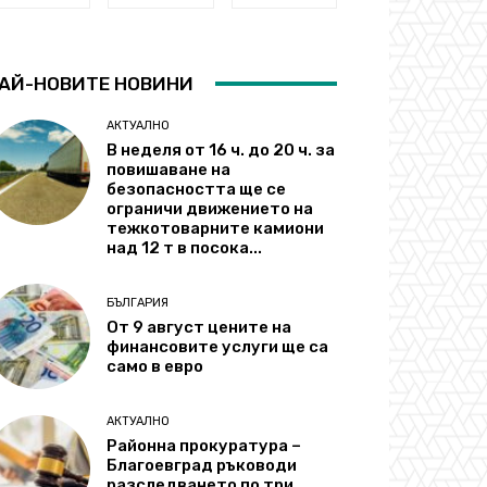
АЙ-НОВИТЕ НОВИНИ
АКТУАЛНО
В неделя от 16 ч. до 20 ч. за
повишаване на
безопасността ще се
ограничи движението на
тежкотоварните камиони
над 12 т в посока...
БЪЛГАРИЯ
От 9 август цените на
финансовите услуги ще са
само в евро
АКТУАЛНО
Районна прокуратура –
Благоевград ръководи
разследването по три