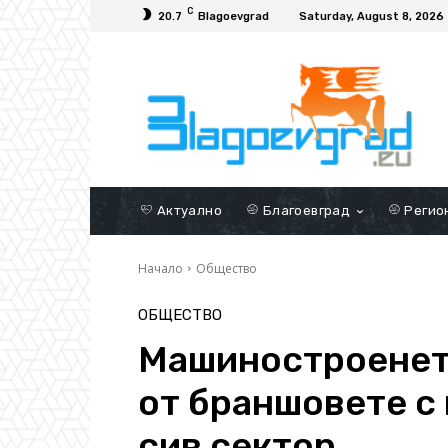
C
20.7
Blagoevgrad
Saturday, August 8, 2026
Актуално
Благоевград
Регио
Начало
Общество
ОБЩЕСТВО
Машиностроенето
от браншовете с 
сив сектор