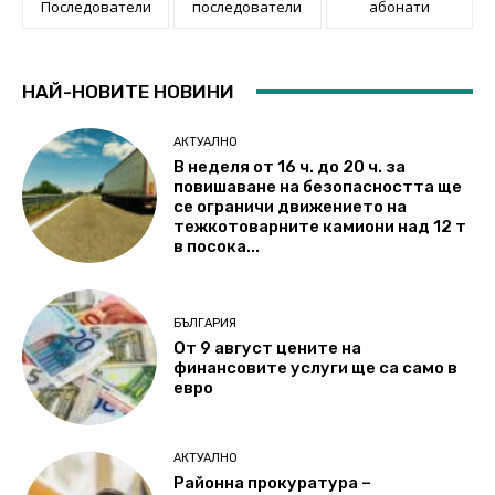
Последователи
последователи
абонати
НАЙ-НОВИТЕ НОВИНИ
АКТУАЛНО
В неделя от 16 ч. до 20 ч. за
повишаване на безопасността ще
се ограничи движението на
тежкотоварните камиони над 12 т
в посока...
БЪЛГАРИЯ
От 9 август цените на
финансовите услуги ще са само в
евро
АКТУАЛНО
Районна прокуратура –