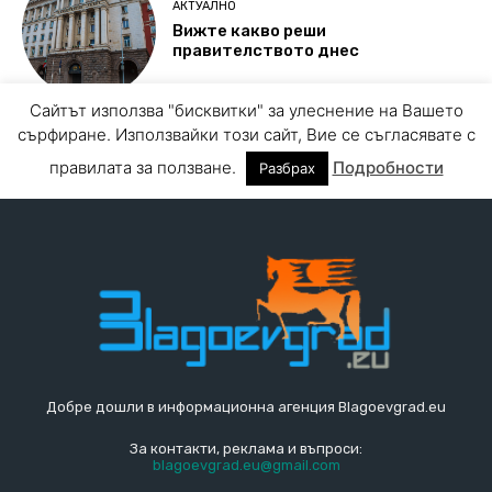
Добре дошли в информационна агенция Blagoevgrad.eu
За контакти, реклама и въпроси:
blagoevgrad.eu@gmail.com