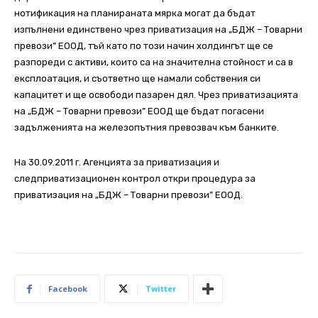
нотификация на планираната мярка могат да бъдат
изпълнени единствено чрез приватизация на „БДЖ – Товарни
превози” ЕООД, тъй като по този начин холдингът ще се
разпореди с активи, които са на значителна стойност и са в
експлоатация, и съответно ще намали собствения си
капацитет и ще освободи пазарен дял. Чрез приватизацията
на „БДЖ – Товарни превози” ЕООД ще бъдат погасени
задълженията на железопътния превозвач към банките.
На 30.09.2011 г. Агенцията за приватизация и
следприватизационен контрол откри процедура за
приватизация на „БДЖ – Товарни превози” ЕООД.
Facebook
Twitter