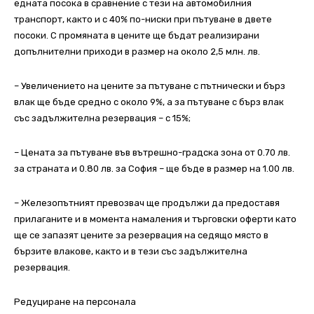
едната посока в сравнение с тези на автомобилния
транспорт, както и с 40% по-ниски при пътуване в двете
посоки. С промяната в цените ще бъдат реализирани
допълнителни приходи в размер на около 2,5 млн. лв.
– Увеличението на цените за пътуване с пътнически и бърз
влак ще бъде средно с около 9%, а за пътуване с бърз влак
със задължителна резервация – с 15%;
– Цената за пътуване във вътрешно-градска зона от 0.70 лв.
за страната и 0.80 лв. за София – ще бъде в размер на 1.00 лв.
– Железопътният превозвач ще продължи да предоставя
прилаганите и в момента намаления и търговски оферти като
ще се запазят цените за резервация на седящо място в
бързите влакове, както и в тези със задължителна
резервация.
Редуциране на персонала