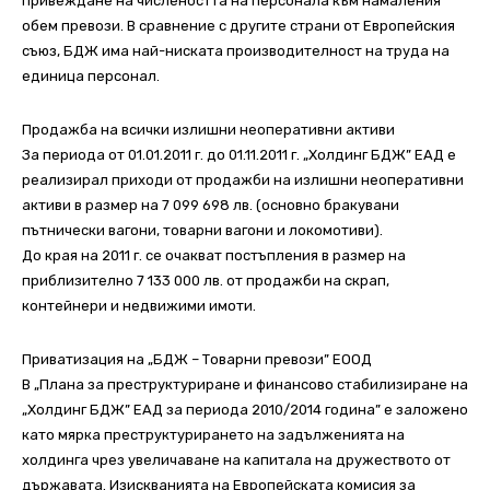
привеждане на числеността на персонала към намаления
обем превози. В сравнение с другите страни от Европейския
съюз, БДЖ има най-ниската производителност на труда на
единица персонал.
Продажба на всички излишни неоперативни активи
За периода от 01.01.2011 г. до 01.11.2011 г. „Холдинг БДЖ” ЕАД е
реализирал приходи от продажби на излишни неоперативни
активи в размер на 7 099 698 лв. (основно бракувани
пътнически вагони, товарни вагони и локомотиви).
До края на 2011 г. се очакват постъпления в размер на
приблизително 7 133 000 лв. от продажби на скрап,
контейнери и недвижими имоти.
Приватизация на „БДЖ – Товарни превози” ЕООД
В „Плана за преструктуриране и финансово стабилизиране на
„Холдинг БДЖ” ЕАД за периода 2010/2014 година” е заложено
като мярка преструктурирането на задълженията на
холдинга чрез увеличаване на капитала на дружеството от
държавата. Изискванията на Европейската комисия за