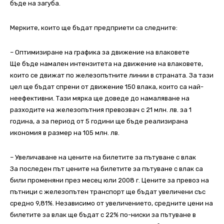
бъде на загуба.
Мерките, които ще бъдат предприети са следните:
– Оптимизиране на графика за движение на влаковете
Ще бъде намален интензитета на движение на влаковете,
които се движат по железопътните линии в страната. За тази
цел ще бъдат спрени от движение 150 влака, които са най-
неефективни. Тази мярка ще доведе до намаляване на
разходите на железопътния превозвач с 21 млн. лв. за 1
година, а за период от 5 години ще бъде реализирана
икономия в размер на 105 млн. лв.
– Увеличаване на цените на билетите за пътуване с влак
За последен път цените на билетите за пътуване с влак са
били променяни през месец юли 2008 г. Цените за превоз на
пътници с железопътен транспорт ще бъдат увеличени със
средно 9,81%. Независимо от увеличението, средните цени на
билетите за влак ще бъдат с 22% по-ниски за пътуване в