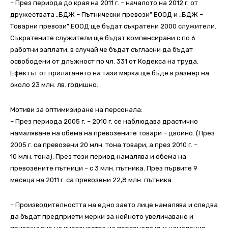
– През периода до края на 2011 г. – началото на 2012 г. от
дружествата „БДЖ – Пътнически превози” ЕООД и „БДЖ –
Товарни превози” ЕООД ще бъдат съкратени 2000 служители.
Съкратените служители ще бъдат компенсирани с по 6
работни заплати, в случай че бъдат съгласни да бъдат
освободени от длъжност по чл. 331 от Кодекса на труда.
Ефектът от прилагането на тази мярка ще бъде в размер на
около 23 млн. лв. годишно.
Мотиви за оптимизиране на персонала:
– През периода 2005 г. – 2010 г. се наблюдава драстично
намаляване на обема на превозените товари – двойно. (През
2005 г. са превозени 20 млн. тона товари, а през 2010 г. –
10 млн. тона). През този период намалява и обема на
превозените пътници – с 3 млн. пътника. През първите 9
месеца на 2011 г. са превозени 22,8 млн. пътника.
– Производителността на едно заето лице намалява и следва
да бъдат предприети мерки за нейното увеличаване и