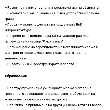
– Развитие на инженерната инфраструктура на общината
– Окончателно завършване на Общия устройствен план на
града
– Продължаване подмяната на подземната ВиК
инфраструктура
– Покриване на водния дефицит на Благоевград чрез
изграждане на язовир “Ракочевица”
– Организиране на зареждането на магазинната мрежа в
Централна градска част през неактивната част на
денонощието
– Инвестиции в инфраструктурата в селата
Образование
– Преструктуриране на училищната мрежа с оглед на
поетапното въвеждане на целодневното обучение и на
ефективното използване на ресурсите
– Политика на привличане на други университети от Европа