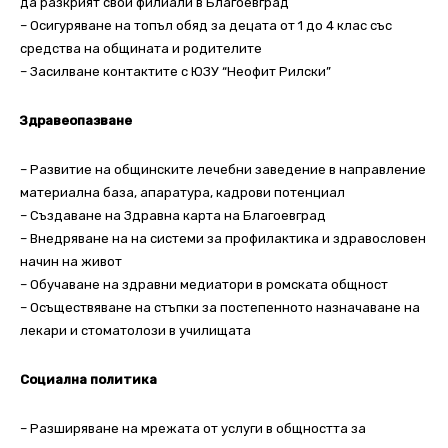
да разкрият свои филиали в Благоевград
– Осигуряване на топъл обяд за децата от 1 до 4 клас със
средства на общината и родителите
– Засилване контактите с ЮЗУ “Неофит Рилски”
Здравеопазване
– Развитие на общинските лечебни заведение в направление
материална база, апаратура, кадрови потенциал
– Създаване на Здравна карта на Благоевград
– Внедряване на на системи за профилактика и здравословен
начин на живот
– Обучаване на здравни медиатори в ромската общност
– Осъществяване на стъпки за постепенното назначаване на
лекари и стоматолози в училищата
Социална политика
– Разширяване на мрежата от услуги в общността за