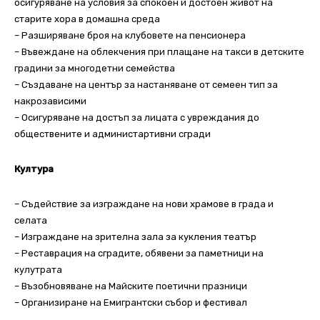
осигуряване на условия за спокоен и достоен живот на
старите хора в домашна среда
– Разширяване броя на клубовете на пенсионера
– Въвеждане на облекчения при плащане на такси в детските
градини за многодетни семейства
– Създаване на център за настаняване от семеен тип за
накрозависими
– Осигуряване на достъп за лицата с увреждания до
обществените и администартивни сгради
Култура
– Съдействие за изграждане на нови храмове в града и
селата
– Изграждане на зрителна зала за кукления театър
– Реставрация на сградите, обявени за паметници на
кулутрата
– Възобновяване на Майските поетични празници
– Организиране на Емигрантски събор и фестивал