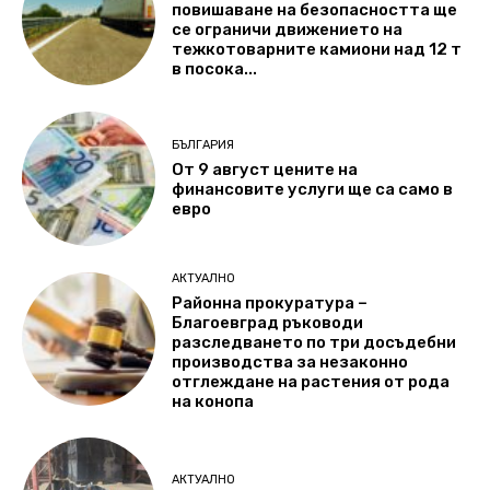
повишаване на безопасността ще
се ограничи движението на
тежкотоварните камиони над 12 т
в посока...
БЪЛГАРИЯ
От 9 август цените на
финансовите услуги ще са само в
евро
АКТУАЛНО
Районна прокуратура –
Благоевград ръководи
разследването по три досъдебни
производства за незаконно
отглеждане на растения от рода
на конопа
АКТУАЛНО